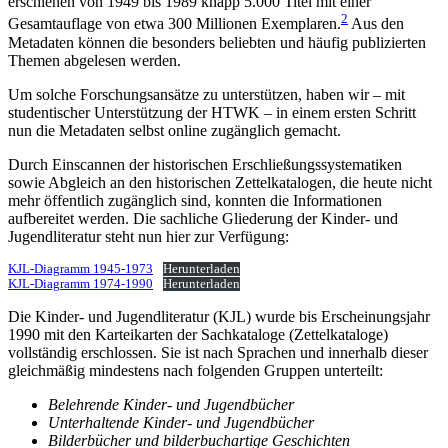
erschienen von 1949 bis 1989 knapp 5.000 Titel mit einer
2
Gesamtauflage von etwa 300 Millionen Exemplaren.
Aus den
Metadaten können die besonders beliebten und häufig publizierten
Themen abgelesen werden.
Um solche Forschungsansätze zu unterstützen, haben wir – mit
studentischer Unterstützung der HTWK – in einem ersten Schritt
nun die Metadaten selbst online zugänglich gemacht.
Durch Einscannen der historischen Erschließungssystematiken
sowie Abgleich an den historischen Zettelkatalogen, die heute nicht
mehr öffentlich zugänglich sind, konnten die Informationen
aufbereitet werden. Die sachliche Gliederung der Kinder- und
Jugendliteratur steht nun hier zur Verfügung:
KJL-Diagramm 1945-1973
Herunterladen
KJL-Diagramm 1974-1990
Herunterladen
Die Kinder- und Jugendliteratur (KJL) wurde bis Erscheinungsjahr
1990 mit den Karteikarten der Sachkataloge (Zettelkataloge)
vollständig erschlossen. Sie ist nach Sprachen und innerhalb dieser
gleichmäßig mindestens nach folgenden Gruppen unterteilt:
Belehrende Kinder- und Jugendbücher
Unterhaltende Kinder- und Jugendbücher
Bilderbücher und bilderbuchartige Geschichten