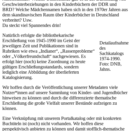
Geschwisterbeziehungen in den Kinderbüchern der DDR und
BRD? Welche Mädchennamen haben sich in den 1970er Jahren aus
dem skandinavischen Raum über Kinderbücher in Deutschland
verbreitet? Usw.
Da steckt viel Spannendes drin!
Natürlich erfolgte die bibliothekarische
Erschließung von 1945-1990 im Geist der
Detailaufnahme
jeweiligen Zeit und Publikationen sind in
des
Rubriken wie etwa „Indianer“, „Rassenprobleme“
Sachkatalogs
oder „Völkerfreundschaft“ nachgewiesen. Es
1974-1990.
erfolgt hier (noch) keine Zuordnung zu heute
Foto: DNB,
gültigen Erschließungsstandards, sondern
Jahns.
lediglich eine Abbildung der überlieferten
Katalogisierung.
Wir hoffen durch die Veröffentlichung unserer Metadaten viele
Nutzer*innen auf unsere Sammlung von Kinder- und Jugendbücher
hinweisen zu können und durch die differenzierte thematische
Erschließung die große Vielfalt unserer Bestände aufzeigen zu
können.
Eine Verknüpfung mit unserem Portalkatalog oder mit konkreten
Buchtiteln ist (noch) nicht vorhanden. Wir hoffen diese
perspektivisch anbieten zu können und damit stofflich-thematische