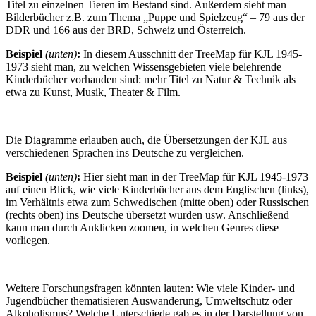
Titel zu einzelnen Tieren im Bestand sind. Außerdem sieht man
Bilderbücher z.B. zum Thema „Puppe und Spielzeug“ – 79 aus der
DDR und 166 aus der BRD, Schweiz und Österreich.
Beispiel
(unten)
:
In diesem Ausschnitt der TreeMap für KJL 1945-
1973 sieht man, zu welchen Wissensgebieten viele belehrende
Kinderbücher vorhanden sind: mehr Titel zu Natur & Technik als
etwa zu Kunst, Musik, Theater & Film.
Die Diagramme erlauben auch, die Übersetzungen der KJL aus
verschiedenen Sprachen ins Deutsche zu vergleichen.
Beispiel
(unten)
:
Hier sieht man in der TreeMap für KJL 1945-1973
auf einen Blick, wie viele Kinderbücher aus dem Englischen (links),
im Verhältnis etwa zum Schwedischen (mitte oben) oder Russischen
(rechts oben) ins Deutsche übersetzt wurden usw. Anschließend
kann man durch Anklicken zoomen, in welchen Genres diese
vorliegen.
Weitere Forschungsfragen könnten lauten: Wie viele Kinder- und
Jugendbücher thematisieren Auswanderung, Umweltschutz oder
Alkoholismus? Welche Unterschiede gab es in der Darstellung von