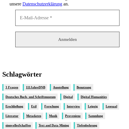
unsere
Datenschutzerklärung
an.
Schlagwörter
3 Fragen
111JahreDNB
Ausstellung
Benutzung
Deutsches Buch- und Schriftmuseum
Digital
Digital Humanities
Erschließung
Exil
Forschung
Interview
Leipzig
Lesesaal
Literatur
Metadaten
Musik
Provenienz
Sammlung
sinnvollesSchaffen
Text and Data Mining
Tiefenbohrung