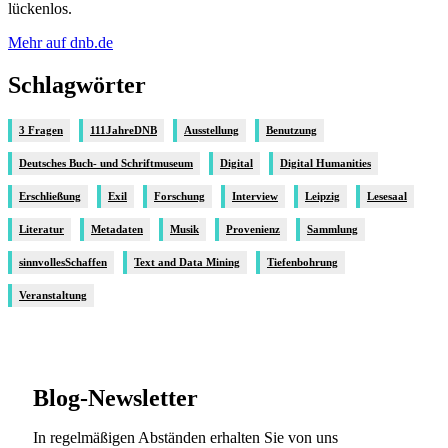
lückenlos.
Mehr auf dnb.de
Schlagwörter
3 Fragen
111JahreDNB
Ausstellung
Benutzung
Deutsches Buch- und Schriftmuseum
Digital
Digital Humanities
Erschließung
Exil
Forschung
Interview
Leipzig
Lesesaal
Literatur
Metadaten
Musik
Provenienz
Sammlung
sinnvollesSchaffen
Text and Data Mining
Tiefenbohrung
Veranstaltung
Blog-Newsletter
In regelmäßigen Abständen erhalten Sie von uns