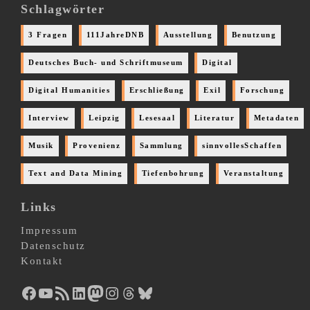
Schlagwörter
3 Fragen
111JahreDNB
Ausstellung
Benutzung
Deutsches Buch- und Schriftmuseum
Digital
Digital Humanities
Erschließung
Exil
Forschung
Interview
Leipzig
Lesesaal
Literatur
Metadaten
Musik
Provenienz
Sammlung
sinnvollesSchaffen
Text and Data Mining
Tiefenbohrung
Veranstaltung
Links
Impressum
Datenschutz
Kontakt
Facebook
YouTube
RSS-Feed
LinkedIn
Mastodon
Instagram
Threads
Bluesky