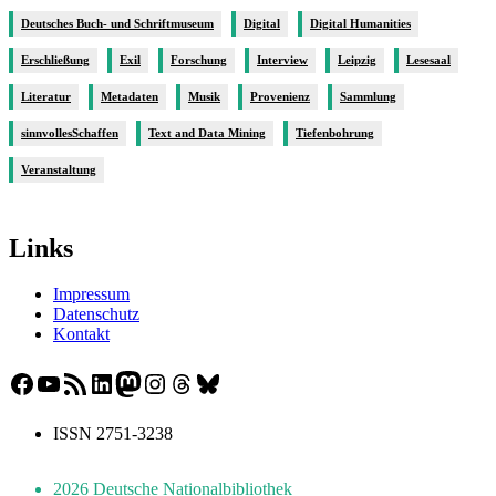
Deutsches Buch- und Schriftmuseum
Digital
Digital Humanities
Erschließung
Exil
Forschung
Interview
Leipzig
Lesesaal
Literatur
Metadaten
Musik
Provenienz
Sammlung
sinnvollesSchaffen
Text and Data Mining
Tiefenbohrung
Veranstaltung
Links
Impressum
Datenschutz
Kontakt
Facebook
YouTube
RSS-Feed
LinkedIn
Mastodon
Instagram
Threads
Bluesky
ISSN 2751-3238
2026 Deutsche Nationalbibliothek