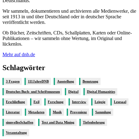
Deutschlands.
Wir sammeln, dokumentieren und archivieren alle Medienwerke, die
seit 1913 in und über Deutschland oder in deutscher Sprache
veröffentlicht werden.
Ob Bücher, Zeitschriften, CDs, Schallplatten, Karten oder Online-
Publikationen – wir sammeln ohne Wertung, im Original und
lückenlos.
Mehr auf dnb.de
Schlagwörter
3 Fragen
111JahreDNB
Ausstellung
Benutzung
Deutsches Buch- und Schriftmuseum
Digital
Digital Humanities
Erschließung
Exil
Forschung
Interview
Leipzig
Lesesaal
Literatur
Metadaten
Musik
Provenienz
Sammlung
sinnvollesSchaffen
Text and Data Mining
Tiefenbohrung
Veranstaltung