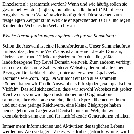
Einzelseiten!) gesammelt werden? Wann und wie häufig sollen sie
gesammelt werden (täglich, monatlich, halbjährlich)? Mit diesen
Angaben werden Web-Crawler konfiguriert. Diese suchen zum
festgelegten Zeitpunkt im Web die entsprechenden URLs und legen
Kopien der Websites im Webarchiv ab.
Welche Herausforderungen ergeben sich für die Sammlung?
Schon die Auswahl ist eine Herausforderung. Unser Sammelauftrag
umfasst das „deutsche Web“: das ist zum einen die .de-Domain,
übrigens mit rund 17 Mio. registrierten Domains die größte
länderbezogene Top-Level-Domain weltweit. Zum anderen verbirgt
sich eine unbekannte Zahl weiterer Websites, deren Inhalte einen
Bezug zu Deutschland haben, unter generischen Top-Level-
Domains wie .com, .org. Da wir nicht einfach alles sammeln
können, haben wir für die Auswahl das Prinzip der „exemplarischen
Vielfalt“. Das soll sicherstellen, dass wir sowohl Websites mit großer
Reichweite, von wichtigen Institutionen und Organisationen
sammeln, aber eben auch solche, die sich Spezialthemen widmen
und nur eine geringe Reichweite, eine kleine Zielgruppe haben –
beides gehört zur Gegenwart Deutschlands im Web, die wir
exemplarisch sammeln und für nachfolgende Generationen erhalten.
Immer mehr Informationen und Aktivitäten des täglichen Lebens
werden ins Web verlagert. Vieles, was früher gedruckt wurde, wird