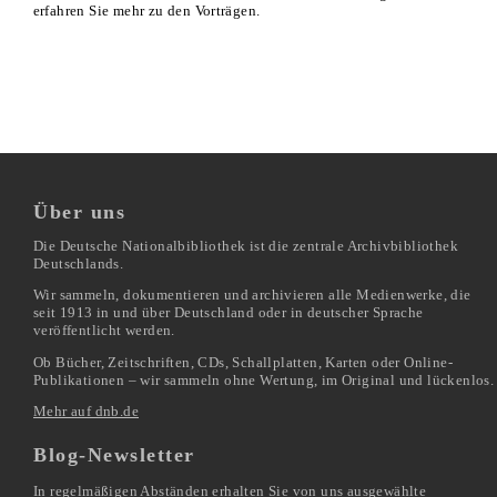
erfahren Sie mehr zu den Vorträgen.
Über uns
Die Deutsche Nationalbibliothek ist die zentrale Archivbibliothek
Deutschlands.
Wir sammeln, dokumentieren und archivieren alle Medienwerke, die
seit 1913 in und über Deutschland oder in deutscher Sprache
veröffentlicht werden.
Ob Bücher, Zeitschriften, CDs, Schallplatten, Karten oder Online-
Publikationen – wir sammeln ohne Wertung, im Original und lückenlos.
Mehr auf dnb.de
Blog-Newsletter
In regelmäßigen Abständen erhalten Sie von uns ausgewählte