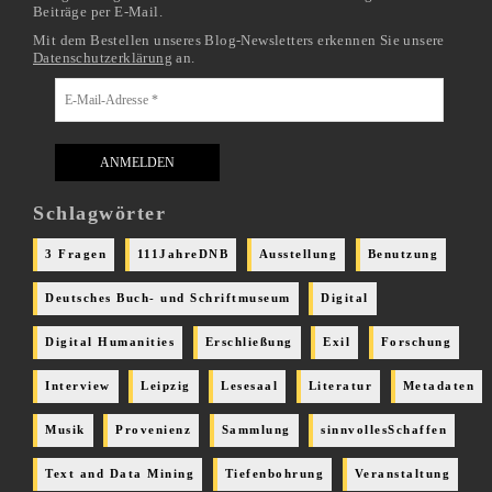
Beiträge per E-Mail.
Mit dem Bestellen unseres Blog-Newsletters erkennen Sie unsere
Datenschutzerklärung
an.
Schlagwörter
3 Fragen
111JahreDNB
Ausstellung
Benutzung
Deutsches Buch- und Schriftmuseum
Digital
Digital Humanities
Erschließung
Exil
Forschung
Interview
Leipzig
Lesesaal
Literatur
Metadaten
Musik
Provenienz
Sammlung
sinnvollesSchaffen
Text and Data Mining
Tiefenbohrung
Veranstaltung