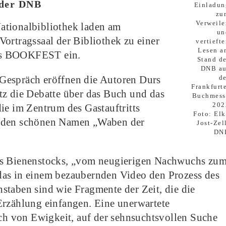
 der DNB
Einladun
zu
Verweile
ationalbibliothek laden am
un
ortragssaal der Bibliothek zu einer
vertieft
Lesen a
es BOOKFEST ein.
Stand de
DNB au
de
Gespräch eröffnen die Autoren Durs
Frankfurt
tz die Debatte über das Buch und das
Buchmess
202
ie im Zentrum des Gastauftritts
Foto: Elk
d den schönen Namen „Waben der
Jost-Zel
DN
es Bienenstocks, „vom neugierigen Nachwuchs zu
das in einem bezaubernden Video den Prozess des
staben sind wie Fragmente der Zeit, die die
Erzählung einfangen. Eine unerwartete
 von Ewigkeit, auf der sehnsuchtsvollen Suche