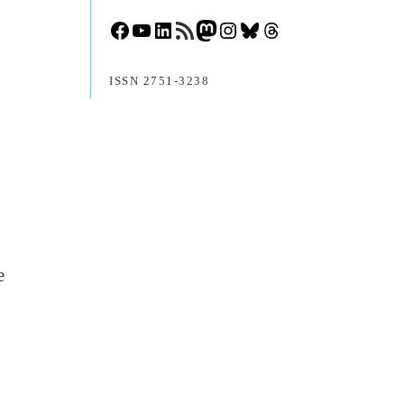
Facebook
YouTube
LinkedIn
RSS-Feed
Mastodon
Instagram
Bluesky
Threads
ISSN 2751-3238
e