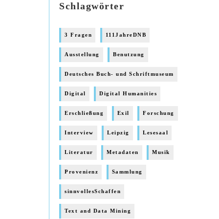
Schlagwörter
3 Fragen
111JahreDNB
Ausstellung
Benutzung
Deutsches Buch- und Schriftmuseum
Digital
Digital Humanities
Erschließung
Exil
Forschung
Interview
Leipzig
Lesesaal
Literatur
Metadaten
Musik
Provenienz
Sammlung
sinnvollesSchaffen
Text and Data Mining