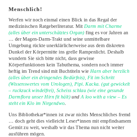
Menschlich!
Werfen wir noch einmal einen Blick in das Regal der
medizinischen Ratgeberliteratur. Mit
Darm mit Charme
(alles über ein unterschätztes Organ)
fing es vor Jahren an
… der Magen-Darm-Trakt und seine unmittelbare
Umgebung rückte unerklärlicherweise aus dem diskreten
Dunkel der Körpermitte ins grelle Rampenlicht. Deshalb
wundern Sie sich bitte nicht, dass gewisse
Körperfunktionen kein Tabuthema, sondern noch immer
heftig im Trend sind mit Buchtiteln wie
Harn aber herzlich
(alles über ein dringendes Bedürfnis), Fit im Schritt
(Wissenswertes vom Urologen), Pipi. Kacka. (gut gewickelt
– ruckzuck windelfrei), Scheiss schlau (wie eine gesunde
Darmflora unser Hirn fit hält)
und
A loo with a view – Es
steht ein Klo im Nirgendwo
.
Uns Bibliothekar*innen ist zwar nichts Menschliches fremd
… doch geht dies vielleicht Leser*innen mit empfindsamem
Gemüt zu weit, weshalb wir das Thema nun nicht weiter
ausführen mögen.