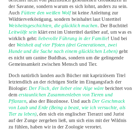
der Savanne, sondern warum es sich lohnt, anders zu sein.
Auch
Füttere den weißen Wolf
ist keine Anleitung zur
Wildtierverköstigung, sondern beinhaltet laut Untertitel
Weisheitsgeschichten, die glücklich machen
. Der Buchtitel
Leitwölfe sein
klärt erst im Untertitel darüber auf, um was es
wirklich geht:
liebevolle Führung in der Familie
! Und bei
der
Weisheit auf vier Pfoten (drei Generationen, zwei
Hunde und die Suche nach einem glücklichen Leben)
geht
es nicht um canine Buddhas, sondern um die gelingende
Gemeinsamkeit zwischen Mensch und Tier.
Doch natürlich landen auch Bücher mit kapriziösem Titel
letztendlich an der richtigen Stelle im Eingangsfach der
Biologie:
Der Fisch, der lieber eine Alge wäre
berichtet von
dem
erstaunlichen Zusammenleben von Tieren und
Pflanzen
, also der Biozönose. Und auch
Der Geschmack
von Laub und Erde (Being a beast, wie ich versuchte, als
Tier zu leben)
, den sich ein englischer Tierarzt und Jurist
auf der Zunge zergehen ließ, um sich eins mit der Wildnis
zu fühlen, haben wir in der Zoologie verortet.