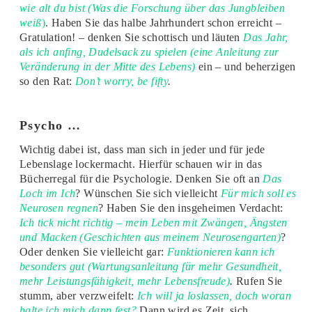
wie alt du bist (Was die Forschung über das Jungbleiben
weiß
)
. Haben Sie das halbe Jahrhundert schon erreicht –
Gratulation! – denken Sie schottisch und läuten
Das Jahr,
als ich anfing, Dudelsack zu spielen (eine Anleitung zur
Veränderung in der Mitte des Lebens)
ein – und beherzigen
so den Rat:
Don’t worry, be fifty
.
Psycho …
Wichtig dabei ist, dass man sich in jeder und für jede
Lebenslage lockermacht. Hierfür schauen wir in das
Bücherregal für die Psychologie. Denken Sie oft an
Das
Loch im Ich
? Wünschen Sie sich vielleicht
Für mich soll es
Neurosen regnen
? Haben Sie den insgeheimen Verdacht:
Ich tick nicht richtig – mein Leben mit Zwängen, Ängsten
und Macken (Geschichten aus meinem Neurosengarten)
?
Oder denken Sie vielleicht gar:
Funktionieren kann ich
besonders gut (Wartungsanleitung für mehr Gesundheit,
mehr Leistungsfähigkeit, mehr Lebensfreude)
.
Rufen Sie
stumm, aber verzweifelt:
Ich will ja loslassen, doch woran
halte ich mich dann fest?
Dann wird es Zeit, sich