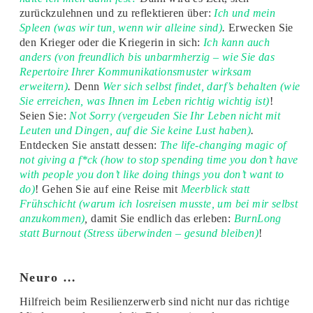
zurückzulehnen und zu reflektieren über:
Ich und mein
Spleen (was wir tun, wenn wir alleine sind)
.
Erwecken Sie
den Krieger oder die Kriegerin in sich:
Ich kann auch
anders (von freundlich bis unbarmherzig – wie Sie das
Repertoire Ihrer Kommunikationsmuster wirksam
erweitern)
.
Denn
Wer sich selbst findet, darf’s behalten (wie
Sie erreichen, was Ihnen im Leben richtig wichtig ist)
!
Seien Sie:
Not Sorry (vergeuden Sie Ihr Leben nicht mit
Leuten und Dingen, auf die Sie keine Lust haben)
.
Entdecken Sie anstatt dessen:
The life-changing magic of
not giving a f*ck (how to stop spending time you don’t have
with people you don’t like doing things you don’t want to
do)
! Gehen Sie auf eine Reise mit
Meerblick statt
Frühschicht (warum ich losreisen musste, um bei mir selbst
anzukommen)
,
damit Sie endlich das erleben:
BurnLong
statt Burnout (Stress überwinden – gesund bleiben)
!
Neuro …
Hilfreich beim Resilienzerwerb sind nicht nur das richtige