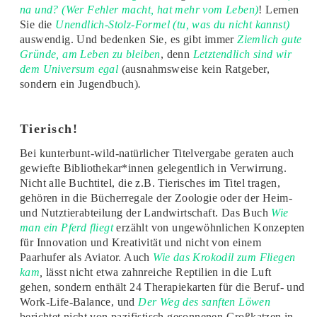
na und? (Wer Fehler macht, hat mehr vom Leben)
! Lernen
Sie die
Unendlich-Stolz-Formel (tu, was du nicht kannst)
auswendig. Und bedenken Sie, es gibt immer
Ziemlich gute
Gründe, am Leben zu bleiben
, denn
Letztendlich sind wir
dem Universum egal
(ausnahmsweise kein Ratgeber,
sondern ein Jugendbuch)
.
Tierisch!
Bei kunterbunt-wild-natürlicher Titelvergabe geraten auch
gewiefte Bibliothekar*innen gelegentlich in Verwirrung.
Nicht alle Buchtitel, die z.B. Tierisches im Titel tragen,
gehören in die Bücherregale der Zoologie oder der Heim-
und Nutztierabteilung der Landwirtschaft. Das Buch
Wie
man ein Pferd fliegt
erzählt von ungewöhnlichen Konzepten
für Innovation und Kreativität und nicht von einem
Paarhufer als Aviator. Auch
Wie das Krokodil zum Fliegen
kam
,
lässt nicht etwa zahnreiche Reptilien in die Luft
gehen, sondern enthält 24 Therapiekarten für die Beruf- und
Work-Life-Balance, und
Der Weg des sanften Löwen
berichtet nicht von pazifistisch gesonnenen Großkatzen in