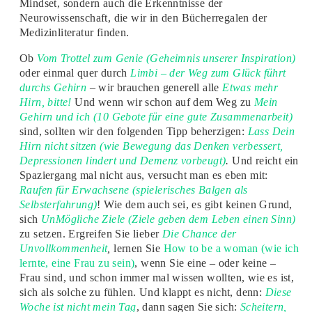
Mindset, sondern auch die Erkenntnisse der
Neurowissenschaft, die wir in den Bücherregalen der
Medizinliteratur finden.
Ob
Vom Trottel zum Genie (Geheimnis unserer Inspiration)
oder einmal quer durch
Limbi – der Weg zum Glück führt
durchs Gehirn
– wir brauchen generell alle
Etwas mehr
Hirn, bitte!
Und wenn wir schon auf dem Weg zu
Mein
Gehirn und ich (10 Gebote für eine gute Zusammenarbeit)
sind, sollten wir den folgenden Tipp beherzigen:
Lass Dein
Hirn nicht sitzen (wie Bewegung das Denken verbessert,
Depressionen lindert und Demenz vorbeugt)
.
Und reicht ein
Spaziergang mal nicht aus, versucht man es eben mit:
Raufen für Erwachsene (spielerisches Balgen als
Selbsterfahrung)
! Wie dem auch sei, es gibt keinen Grund,
sich
UnMögliche Ziele (Ziele geben dem Leben einen Sinn)
zu setzen. Ergreifen Sie lieber
Die Chance der
Unvollkommenheit
,
lernen Sie
How to be a woman (wie ich
lernte, eine Frau zu sein)
, wenn Sie eine – oder keine –
Frau sind, und schon immer mal wissen wollten, wie es ist,
sich als solche zu fühlen. Und klappt es nicht, denn:
Diese
Woche ist nicht mein Tag
, dann sagen Sie sich:
Scheitern,