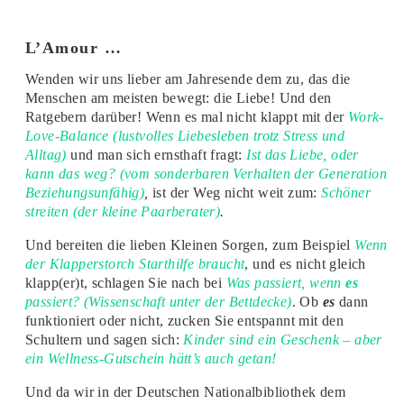
L’Amour …
Wenden wir uns lieber am Jahresende dem zu, das die
Menschen am meisten bewegt: die Liebe! Und den
Ratgebern darüber! Wenn es mal nicht klappt mit der
Work-
Love-Balance (lustvolles Liebesleben trotz Stress und
Alltag)
und man sich ernsthaft fragt:
Ist das Liebe, oder
kann das weg? (vom sonderbaren Verhalten der Generation
Beziehungsunfähig)
,
ist der Weg nicht weit zum:
Schöner
streiten (der kleine Paarberater)
.
Und bereiten die lieben Kleinen Sorgen, zum Beispiel
Wenn
der Klapperstorch Starthilfe braucht
, und es nicht gleich
klapp(er)t, schlagen Sie nach bei
Was passiert, wenn
es
passiert? (Wissenschaft unter der Bettdecke)
. Ob
es
dann
funktioniert oder nicht, zucken Sie entspannt mit den
Schultern und sagen sich:
Kinder sind ein Geschenk – aber
ein Wellness-Gutschein hätt’s auch getan!
Und da wir in der Deutschen Nationalbibliothek dem