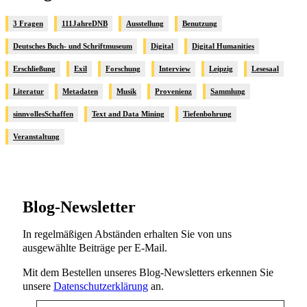
3 Fragen
111JahreDNB
Ausstellung
Benutzung
Deutsches Buch- und Schriftmuseum
Digital
Digital Humanities
Erschließung
Exil
Forschung
Interview
Leipzig
Lesesaal
Literatur
Metadaten
Musik
Provenienz
Sammlung
sinnvollesSchaffen
Text and Data Mining
Tiefenbohrung
Veranstaltung
Blog-Newsletter
In regelmäßigen Abständen erhalten Sie von uns
ausgewählte Beiträge per E-Mail.
Mit dem Bestellen unseres Blog-Newsletters erkennen Sie
unsere
Datenschutzerklärung
an.