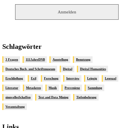
Schlagwörter
3 Fragen
111JahreDNB
Ausstellung
Benutzung
Deutsches Buch- und Schriftmuseum
Digital
Digital Humanities
Erschließung
Exil
Forschung
Interview
Leipzig
Lesesaal
Literatur
Metadaten
Musik
Provenienz
Sammlung
sinnvollesSchaffen
Text and Data Mining
Tiefenbohrung
Veranstaltung
Links