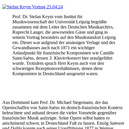
Prof. Dr. Stefan Keym vom Institut für
Musikwissenschaft der Universität Leipzig begrüßte
zusammen mit dem Leiter des Deutschen Musikarchivs,
Ruprecht Langer, die anwesenden Gäste und ging in
seinem Vortrag besonders auf den Musikstandort Leipzig
ein. Dieser war aufgrund der ansässigen Verlage und des
Gewandhauses auch nach 1871 ein wichtiger
Anlaufpunkt für französische Komponisten wie Camille
Saint-Saëns, dessen
3. Klavierkonzert
hier uraufgeführt
wurde. Trotzdem sprach Herr Keym auch von den
schwierigen Rezeptionsverhältnissen, denen diese
Komponisten in Deutschland ausgesetzt waren.
Aus Dortmund kam Prof. Dr. Michael Stegemann, der das
Opernschaffen von Saint-Saëns im deutsch-französischen Kontext
beleuchtete und anhand dessen die vielen Vorurteile gegenüber
französischer Musik aufzeigte. Seine Opern selbst hatten es
anscheinend schwer, in Deutschland Fuß zu fassen. Einzig
Samson
und Dalila
konnte nach seiner Uraufführung 1877 in Weimar