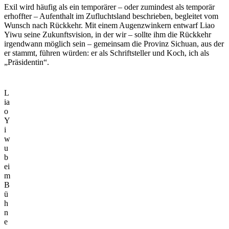
Exil wird häufig als ein temporärer – oder zumindest als temporär
erhoffter – Aufenthalt im Zufluchtsland beschrieben, begleitet vom
Wunsch nach Rückkehr. Mit einem Augenzwinkern entwarf Liao
Yiwu seine Zukunftsvision, in der wir – sollte ihm die Rückkehr
irgendwann möglich sein – gemeinsam die Provinz Sichuan, aus der
er stammt, führen würden: er als Schriftsteller und Koch, ich als
„Präsidentin“.
L
ia
o
Y
i
w
u
b
ei
m
B
ü
h
n
e