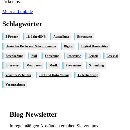
lückenlos.
Mehr auf dnb.de
Schlagwörter
3 Fragen
111JahreDNB
Ausstellung
Benutzung
Deutsches Buch- und Schriftmuseum
Digital
Digital Humanities
Erschließung
Exil
Forschung
Interview
Leipzig
Lesesaal
Literatur
Metadaten
Musik
Provenienz
Sammlung
sinnvollesSchaffen
Text and Data Mining
Tiefenbohrung
Veranstaltung
Blog-Newsletter
In regelmäßigen Abständen erhalten Sie von uns