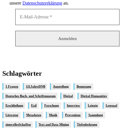
unsere
Datenschutzerklärung
an.
Schlagwörter
3 Fragen
111JahreDNB
Ausstellung
Benutzung
Deutsches Buch- und Schriftmuseum
Digital
Digital Humanities
Erschließung
Exil
Forschung
Interview
Leipzig
Lesesaal
Literatur
Metadaten
Musik
Provenienz
Sammlung
sinnvollesSchaffen
Text and Data Mining
Tiefenbohrung