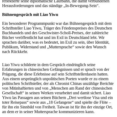
reflektierte seine diplomatische Laufbahn, die damit verbundenen
Herausforderungen und das ständige „In-Bewegung-Sein“.
Bühnengespräch mit Liao Yiwu
Ein besonderer Programmpunkt war das Bühnengespräch mit dem
Schriftsteller Liao Yiwu, Träger des Friedenspreises des Deutschen
Buchhandels und des Geschwister-Scholl-Preises, der zahlreiche
Bücher veröffentlicht hat und im Exil in Deutschland lebt. Wir
sprachen darüber, was es bedeutet, im Exil zu sein, über Identität,
Publikum, Widerstand und „Muttersprache“ sowie den Wunsch
nach Rückkehr.
Liao Yiwu schilderte in dem Gespräch eindringlich seine
Erfahrungen in chinesischen Gefängnissen und er sprach von der
Prägung, die diese Erlebnisse auf sein Schriftstellerdasein hatten.
Aus einem ursprünglich unpolitischen Poeten wurde er zu einem
politischen Schriftsteller, der als Chronist Chinas unzählige Berichte
von Mitinhaftierten und von „Menschen am Rand der chinesischen
Gesellschaft“ in seinen Werken verarbeitet und damit sichert. Liao
Yiwu las Passagen aus seinen Büchern „Drei wertlose Visa und ein
toter Reisepass“ sowie aus „18 Gefangene“ und spielte die Flöte –
für ihn ein Sinnbild von Freiheit. Taiwan ist für ihn der einzige Ort,
an dem er in seiner Muttersprache kommunizieren kann.