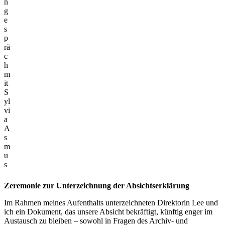
n
g
e
s
p
rä
c
h
m
it
S
yl
vi
a
A
s
m
u
s
Zeremonie zur Unterzeichnung der Absichtserklärung
Im Rahmen meines Aufenthalts unterzeichneten Direktorin Lee und
ich ein Dokument, das unsere Absicht bekräftigt, künftig enger im
Austausch zu bleiben – sowohl in Fragen des Archiv- und