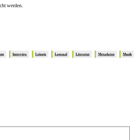
icht werden.
ung
Interview
Leipzig
Lesesaal
Literatur
Metadaten
Musik