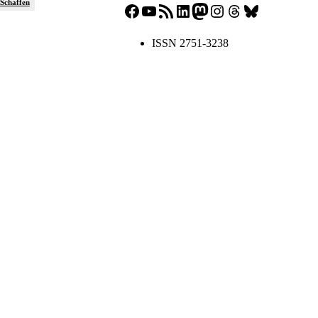
sSchaffen
Facebook
YouTube
RSS-Feed
LinkedIn
Mastodon
Instagram
Threads
Bluesky
ISSN 2751-3238