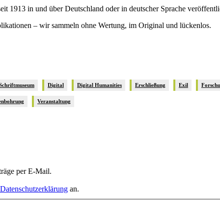
it 1913 in und über Deutschland oder in deutscher Sprache veröffentl
blikationen – wir sammeln ohne Wertung, im Original und lückenlos.
 Schriftmuseum
Digital
Digital Humanities
Erschließung
Exil
Forsch
enbohrung
Veranstaltung
räge per E-Mail.
Datenschutzerklärung
an.