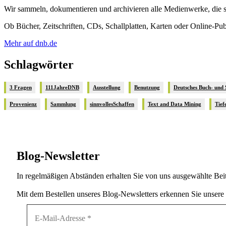
Wir sammeln, dokumentieren und archivieren alle Medienwerke, die se
Ob Bücher, Zeitschriften, CDs, Schallplatten, Karten oder Online-Pu
Mehr auf dnb.de
Schlagwörter
3 Fragen
111JahreDNB
Ausstellung
Benutzung
Deutsches Buch- und
Provenienz
Sammlung
sinnvollesSchaffen
Text and Data Mining
Tief
Blog-Newsletter
In regelmäßigen Abständen erhalten Sie von uns ausgewählte Beit
Mit dem Bestellen unseres Blog-Newsletters erkennen Sie unsere