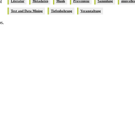
t
Literatur
Metadaten
Musik
Provenienz
Sammlung
sinnvolle
Text and Data Mining
Tiefenbohrung
Veranstaltung
s.