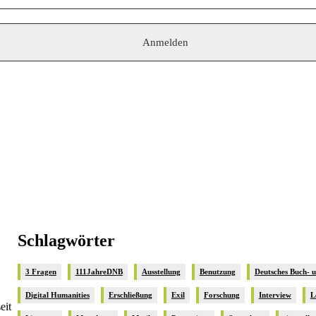
Schlagwörter
3 Fragen
111JahreDNB
Ausstellung
Benutzung
Deutsches Buch- 
Digital Humanities
Erschließung
Exil
Forschung
Interview
L
eit