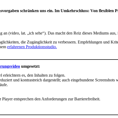
vorgaben schränken uns ein. Im Umkehrschluss: Von flexiblen Pro
an (video, lat. „ich sehe“). Das macht den Reiz dieses Mediums aus, ist 
öglichkeiten, die Zugänglichkeit zu verbessern. Empfehlungen und Kriter
inem
erfahrenen Produktionsstudio.
erungsvideo
umgesetzt:
erleichtern es, den Inhalten zu folgen.
eduziert und kontrastreich dargestellt; auch eingebundene Screenshots
äufe.
 Player entsprechen den Anforderungen zur Barrierefreiheit.