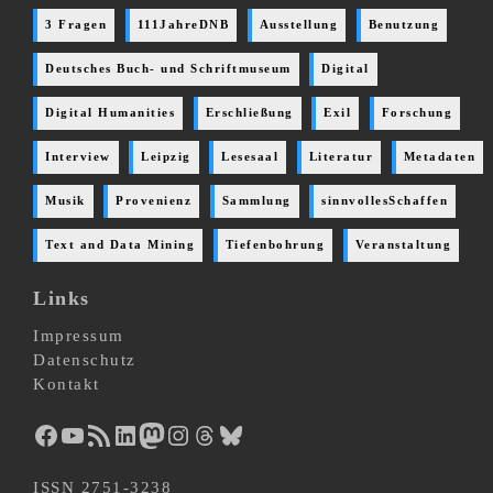
3 Fragen
111JahreDNB
Ausstellung
Benutzung
Deutsches Buch- und Schriftmuseum
Digital
Digital Humanities
Erschließung
Exil
Forschung
Interview
Leipzig
Lesesaal
Literatur
Metadaten
Musik
Provenienz
Sammlung
sinnvollesSchaffen
Text and Data Mining
Tiefenbohrung
Veranstaltung
Links
Impressum
Datenschutz
Kontakt
Facebook
YouTube
RSS-Feed
LinkedIn
Mastodon
Instagram
Threads
Bluesky
ISSN 2751-3238