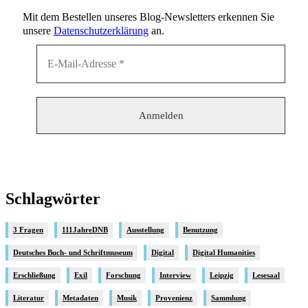
Mit dem Bestellen unseres Blog-Newsletters erkennen Sie
unsere
Datenschutzerklärung
an.
Schlagwörter
3 Fragen
111JahreDNB
Ausstellung
Benutzung
Deutsches Buch- und Schriftmuseum
Digital
Digital Humanities
Erschließung
Exil
Forschung
Interview
Leipzig
Lesesaal
Literatur
Metadaten
Musik
Provenienz
Sammlung