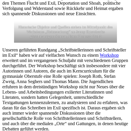
den Themen Flucht und Exil, Deportation und Shoah, politische
Verfolgung und Widerstand sowie Rückkehr und Heimat ergaben
sich spannende Diskussionen und neue Einsichten.
Historische Objekte und Quellen stehen im Mittelpunkt des
Workshops „Heimsuchung“ zu Jenny Erpenbecks
gleichnamigem Roman, Foto: Theresia Biehl
Unseren geführten Rundgang „Schriftstellerinnen und Schriftsteller
im Exil“ haben wir auf vielfachen Wunsch zu einem
Workshop
erweitert und im vergangenen Schuljahr mit verschiedenen Gruppen
durchgeführt. Der Workshop beschäftigt sich insbesondere mit vier
Autorinnen und Autoren, die auch im Kerncurriculum für die
gymnasiale Oberstufe eine Rolle spielen: Joseph Roth, Stefan
Zweig, Anna Seghers und Thomas Mann. Die Jugendlichen
erfuhren in dem dreistündigen Workshop nicht nur Neues über die
Lebens- und Arbeitsbedingungen exilierter Literatinnen und
Literaten, sondern hatten Gelegenheit, unterschiedliche
Textgattungen kennenzulernen, zu analysieren und zu erfahren, was
daran für das Schreiben im Exil spezifisch ist. Daraus ergaben sich
auch immer wieder spannende Diskussionen über die
gesellschaftliche Rolle von Schriftstellerinnen und Schriftstellern,
und auch über die medialen „Orte“ und Gattungen, in denen heutige
Debatten geführt werden.