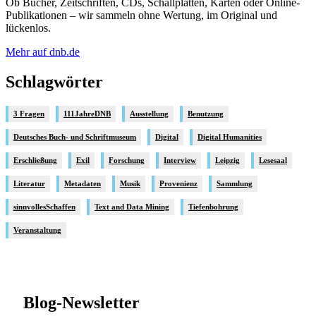
Ob Bücher, Zeitschriften, CDs, Schallplatten, Karten oder Online-
Publikationen – wir sammeln ohne Wertung, im Original und
lückenlos.
Mehr auf dnb.de
Schlagwörter
3 Fragen
111JahreDNB
Ausstellung
Benutzung
Deutsches Buch- und Schriftmuseum
Digital
Digital Humanities
Erschließung
Exil
Forschung
Interview
Leipzig
Lesesaal
Literatur
Metadaten
Musik
Provenienz
Sammlung
sinnvollesSchaffen
Text and Data Mining
Tiefenbohrung
Veranstaltung
Blog-Newsletter