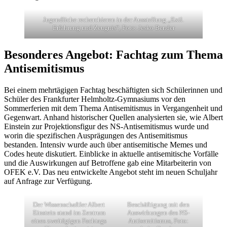
Jugendliche recherchieren in der Ausstellung „Exil.
Erfahrung und Zeugnis“, Foto: Jesko Bender
Besonderes Angebot: Fachtag zum Thema
Antisemitismus
Bei einem mehrtägigen Fachtag beschäftigten sich Schülerinnen und
Schüler des Frankfurter Helmholtz-Gymnasiums vor den
Sommerferien mit dem Thema Antisemitismus in Vergangenheit und
Gegenwart. Anhand historischer Quellen analysierten sie, wie Albert
Einstein zur Projektionsfigur des NS-Antisemitismus wurde und
worin die spezifischen Ausprägungen des Antisemitismus
bestanden. Intensiv wurde auch über antisemitische Memes und
Codes heute diskutiert. Einblicke in aktuelle antisemitische Vorfälle
und die Auswirkungen auf Betroffene gab eine Mitarbeiterin von
OFEK e.V. Das neu entwickelte Angebot steht im neuen Schuljahr
auf Anfrage zur Verfügung.
Der Wissenschaftler Albert
Beschäftigung mit den
Einstein stand im Zentrum
Auswirkungen des NS-
eines zweitägigen Fachtags
Antisemitismus, Foto: