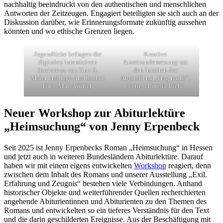
nachhaltig beeindruckt von den authentischen und menschlichen
Antworten der Zeitzeugen. Engagiert beteiligten sie sich auch an der
Diskussion darüber, wie Erinnerungsformate zukünftig aussehen
könnten und wo ethische Grenzen liegen.
Jugendliche befragen die
Kreative
digitalen interaktiven
Auseinandersetzung mit
Interviews von Kurt S.
den Inhalten der
Maier und Inge Auerbacher,
Ausstellung „Frag nach!“,
Foto: Marc Wurich
Foto: Theresia Biehl
Neuer Workshop zur Abiturlektüre
„Heimsuchung“ von Jenny Erpenbeck
Seit 2025 ist Jenny Erpenbecks Roman „Heimsuchung“ in Hessen
und jetzt auch in weiteren Bundesländern Abiturlektüre. Darauf
haben wir mit einem eigens entwickelten
Workshop
reagiert, denn
zwischen dem Inhalt des Romans und unserer Ausstellung „Exil.
Erfahrung und Zeugnis“ bestehen viele Verbindungen. Anhand
historischer Objekte und weiterführender Quellen recherchierten
angehende Abiturientinnen und Abiturienten zu den Themen des
Romans und entwickelten so ein tieferes Verständnis für den Text
und die darin geschilderten Ereignisse. Aus der Beschäftigung mit