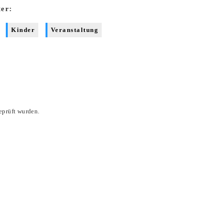
ter:
Kinder
Veranstaltung
eprüft wurden.