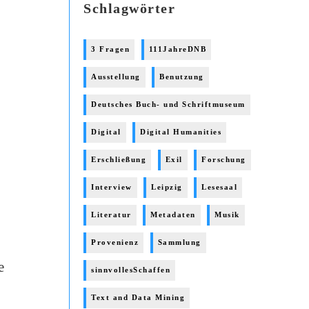
Schlagwörter
3 Fragen
111JahreDNB
Ausstellung
Benutzung
Deutsches Buch- und Schriftmuseum
Digital
Digital Humanities
Erschließung
Exil
Forschung
Interview
Leipzig
Lesesaal
Literatur
Metadaten
Musik
Provenienz
Sammlung
e
sinnvollesSchaffen
Text and Data Mining