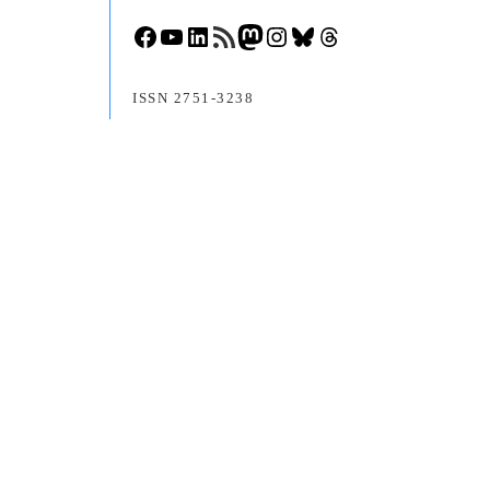
Facebook
YouTube
LinkedIn
RSS-Feed
Mastodon
Instagram
Bluesky
Threads
ISSN 2751-3238