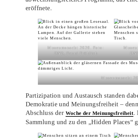
eröffnete.
Museumsnacht 2026. Foto:
Museum
DNB, Fanni Fröhlich
DNB
Museumsnacht 202
Partizipation und Austausch standen da
Demokratie und Meinungsfreiheit – denn
Abschluss der
.
Woche der Meinungsfreiheit
Sammlung und zu den „Hidden Places“ ga