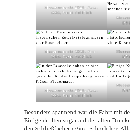
Museumsnacht 2026. Foto:
DNB, Fanni Fröhlich
Museum
DNB
Museumsnacht 2026. Foto:
Museum
DNB, Fanni Fröhlich
DNB
Museum
Museumsnacht 2026. Foto:
DNB
DNB, Fanni Fröhlich
Besonders spannend war die Fahrt mit der 
Einige durften sogar auf der alten Druck
den Schließfächern ging es hoch her. Alle