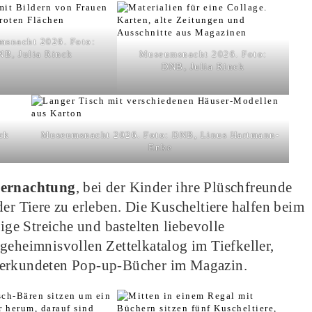
snacht 2026. Foto:
NB, Julia Rinck
Museumsnacht 2026. Foto:
DNB, Julia Rinck
ck
Museumsnacht 2026. Foto: DNB, Linus Hartmann-
Enke
bernachtung
, bei der Kinder ihre Plüschfreunde
der Tiere zu erleben. Die Kuscheltiere halfen beim
tige Streiche und bastelten liebevolle
geheimnisvollen Zettelkatalog im Tiefkeller,
 erkundeten Pop-up-Bücher im Magazin.