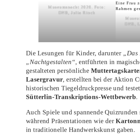
Museumsnacht 2026. Foto:
DNB, Julia Rinck
Museum
DNB, L
Die Lesungen für Kinder, darunter
„Das 
„Nachtgestalten“
, entführten in magisc
gestalteten persönliche
Muttertagskarte
Lasergravur
, erstellten bei der Aktion 
historischen Tiegeldruckpresse und teste
Sütterlin-Transkriptions-Wettbewerb
.
Auch Spiele und spannende Quizrunden s
während Präsentationen wie der
Karton
in traditionelle Handwerkskunst gaben.