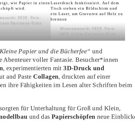
snacht 2026. Foto:
inus Hartmann-Enke
Museumsnacht 2026. Foto:
DNB, Linus Hartmann-Enke
Kleine Papier und die Bücherfee“
und
he Abenteuer voller Fantasie. Besucher*innen
n
, experimentierten mit
3D-Druck und
Cut and Paste
Collagen
, druckten auf einer
ten ihre Fähigkeiten im Lesen alter Schriften beim
orgten für Unterhaltung für Groß und Klein,
modellbau
und das
Papierschöpfen
neue Einblick