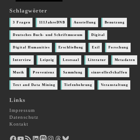
Schlagwörter
3 Fragen
111JahreDNB
Ausstellung
Benutzung
Deutsches Buch- und Schriftmuseum
Digital
Digital Humanities
Erschließung
Exil
Forschung
Interview
Leipzig
Lesesaal
Literatur
Metadaten
Musik
Provenienz
Sammlung
sinnvollesSchaffen
Text and Data Mining
Tiefenbohrung
Veranstaltung
Links
Impressum
Datenschutz
Kontakt
Facebook
YouTube
RSS-Feed
LinkedIn
Mastodon
Instagram
Threads
Bluesky