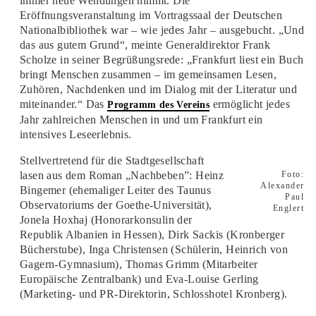
immer neue Wendungen nimmt. Die
Eröffnungsveranstaltung im Vortragssaal der Deutschen
Nationalbibliothek war – wie jedes Jahr – ausgebucht. „Und
das aus gutem Grund“, meinte Generaldirektor Frank
Scholze in seiner Begrüßungsrede: „Frankfurt liest ein Buch
bringt Menschen zusammen – im gemeinsamen Lesen,
Zuhören, Nachdenken und im Dialog mit der Literatur und
miteinander.“ Das
ermöglicht jedes
Programm des Vereins
Jahr zahlreichen Menschen in und um Frankfurt ein
intensives Leseerlebnis.
Stellvertretend für die Stadtgesellschaft
lasen aus dem Roman „Nachbeben”: Heinz
Foto:
Alexander
Bingemer (ehemaliger Leiter des Taunus
Paul
Observatoriums der Goethe-Universität),
Englert
Jonela Hoxhaj (Honorarkonsulin der
Republik Albanien in Hessen), Dirk Sackis (Kronberger
Bücherstube), Inga Christensen (Schülerin, Heinrich von
Gagern-Gymnasium), Thomas Grimm (Mitarbeiter
Europäische Zentralbank) und Eva-Louise Gerling
(Marketing- und PR-Direktorin, Schlosshotel Kronberg).