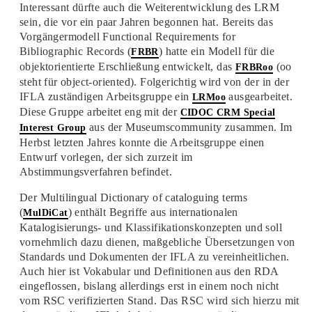
Interessant dürfte auch die Weiterentwicklung des LRM
sein, die vor ein paar Jahren begonnen hat. Bereits das
Vorgängermodell Functional Requirements for
Bibliographic Records (
) hatte ein Modell für die
FRBR
objektorientierte Erschließung entwickelt, das
(oo
FRBRoo
steht für object-oriented). Folgerichtig wird von der in der
IFLA zuständigen Arbeitsgruppe ein
ausgearbeitet.
LRMoo
Diese Gruppe arbeitet eng mit der
CIDOC CRM Special
aus der Museumscommunity zusammen. Im
Interest Group
Herbst letzten Jahres konnte die Arbeitsgruppe einen
Entwurf vorlegen, der sich zurzeit im
Abstimmungsverfahren befindet.
Der Multilingual Dictionary of cataloguing terms
(
) enthält Begriffe aus internationalen
MulDiCat
Katalogisierungs- und Klassifikationskonzepten und soll
vornehmlich dazu dienen, maßgebliche Übersetzungen von
Standards und Dokumenten der IFLA zu vereinheitlichen.
Auch hier ist Vokabular und Definitionen aus den RDA
eingeflossen, bislang allerdings erst in einem noch nicht
vom RSC verifizierten Stand. Das RSC wird sich hierzu mit