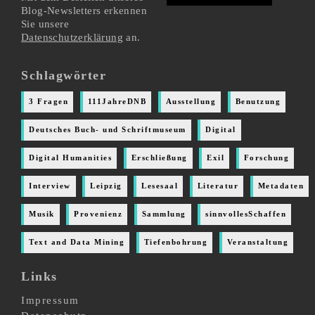
Blog-Newsletters erkennen
Sie unsere
Datenschutzerklärung
an.
Schlagwörter
3 Fragen
111JahreDNB
Ausstellung
Benutzung
Deutsches Buch- und Schriftmuseum
Digital
Digital Humanities
Erschließung
Exil
Forschung
Interview
Leipzig
Lesesaal
Literatur
Metadaten
Musik
Provenienz
Sammlung
sinnvollesSchaffen
Text and Data Mining
Tiefenbohrung
Veranstaltung
Links
Impressum