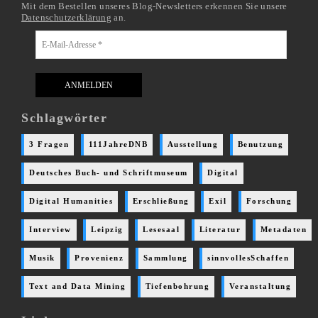
Mit dem Bestellen unseres Blog-Newsletters erkennen Sie unsere
Datenschutzerklärung
an.
Schlagwörter
3 Fragen
111JahreDNB
Ausstellung
Benutzung
Deutsches Buch- und Schriftmuseum
Digital
Digital Humanities
Erschließung
Exil
Forschung
Interview
Leipzig
Lesesaal
Literatur
Metadaten
Musik
Provenienz
Sammlung
sinnvollesSchaffen
Text and Data Mining
Tiefenbohrung
Veranstaltung