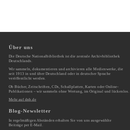
Über uns
Die Deutsche Nationalbibliothek ist die zentrale Archivbibliothek
Deutschlands.
Wir sammeln, dokumentieren und archivieren alle Medienwerke, die
seit 1913 in und über Deutschland oder in deutscher Sprache
veröffentlicht werden.
Ob Bücher, Zeitschriften, CDs, Schallplatten, Karten oder Online-
Publikationen – wir sammeln ohne Wertung, im Original und lückenlos.
Mehr auf dnb.de
Blog-Newsletter
In regelmäßigen Abständen erhalten Sie von uns ausgewählte
Beiträge per E-Mail.