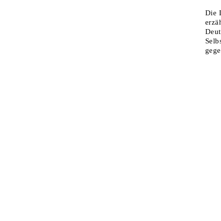
Die 
erzä
Deut
Selb
gege