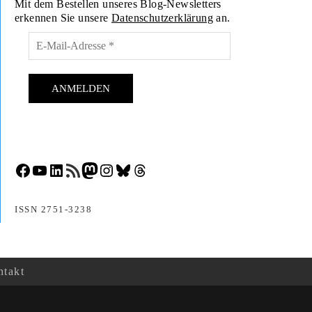
Mit dem Bestellen unseres Blog-Newsletters
erkennen Sie unsere
Datenschutzerklärung
an.
Facebook
YouTube
LinkedIn
RSS-Feed
Mastodon
Instagram
Bluesky
Threads
ISSN 2751-3238
takt