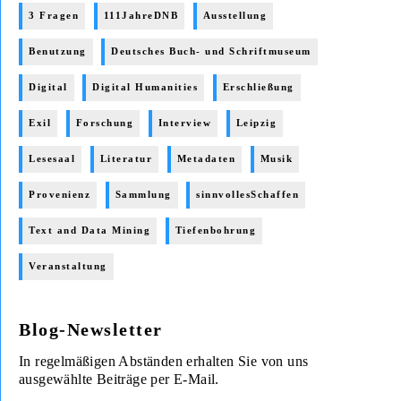
3 Fragen
111JahreDNB
Ausstellung
Benutzung
Deutsches Buch- und Schriftmuseum
Digital
Digital Humanities
Erschließung
Exil
Forschung
Interview
Leipzig
Lesesaal
Literatur
Metadaten
Musik
Provenienz
Sammlung
sinnvollesSchaffen
Text and Data Mining
Tiefenbohrung
Veranstaltung
Blog-Newsletter
In regelmäßigen Abständen erhalten Sie von uns
ausgewählte Beiträge per E-Mail.