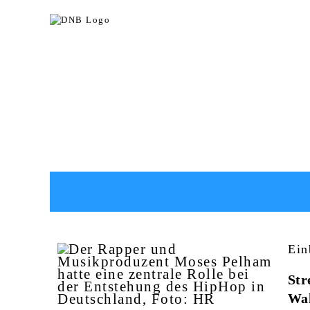
Ein
Str
Wah