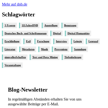
Mehr auf dnb.de
Schlagwörter
3 Fragen
111JahreDNB
Ausstellung
Benutzung
Deutsches Buch- und Schriftmuseum
Digital
Digital Humanities
Erschließung
Exil
Forschung
Interview
Leipzig
Lesesaal
Literatur
Metadaten
Musik
Provenienz
Sammlung
sinnvollesSchaffen
Text and Data Mining
Tiefenbohrung
Veranstaltung
Blog-Newsletter
In regelmäßigen Abständen erhalten Sie von uns
ausgewählte Beiträge per E-Mail.