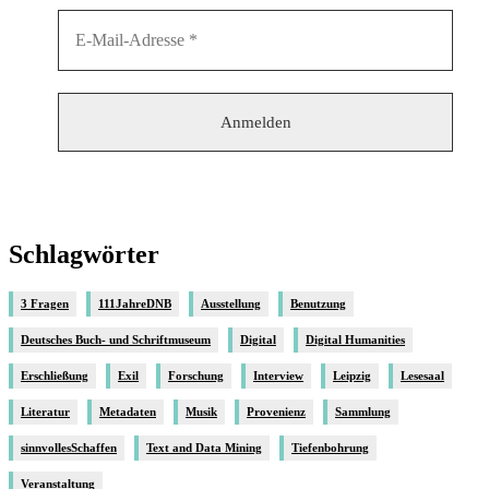
Schlagwörter
3 Fragen
111JahreDNB
Ausstellung
Benutzung
Deutsches Buch- und Schriftmuseum
Digital
Digital Humanities
Erschließung
Exil
Forschung
Interview
Leipzig
Lesesaal
Literatur
Metadaten
Musik
Provenienz
Sammlung
sinnvollesSchaffen
Text and Data Mining
Tiefenbohrung
Veranstaltung