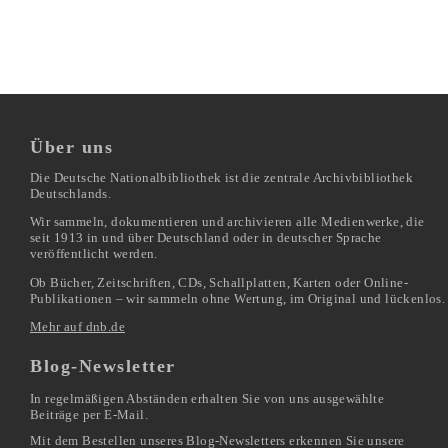
Über uns
Die Deutsche Nationalbibliothek ist die zentrale Archivbibliothek
Deutschlands.
Wir sammeln, dokumentieren und archivieren alle Medienwerke, die
seit 1913 in und über Deutschland oder in deutscher Sprache
veröffentlicht werden.
Ob Bücher, Zeitschriften, CDs, Schallplatten, Karten oder Online-
Publikationen – wir sammeln ohne Wertung, im Original und lückenlos.
Mehr auf dnb.de
Blog-Newsletter
In regelmäßigen Abständen erhalten Sie von uns ausgewählte
Beiträge per E-Mail.
Mit dem Bestellen unseres Blog-Newsletters erkennen Sie unsere