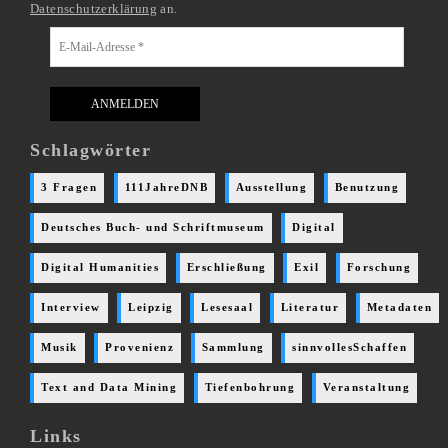
Datenschutzerklärung
an.
Schlagwörter
3 Fragen
111JahreDNB
Ausstellung
Benutzung
Deutsches Buch- und Schriftmuseum
Digital
Digital Humanities
Erschließung
Exil
Forschung
Interview
Leipzig
Lesesaal
Literatur
Metadaten
Musik
Provenienz
Sammlung
sinnvollesSchaffen
Text and Data Mining
Tiefenbohrung
Veranstaltung
Links