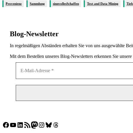
Provenienz
Sammlung
sinnvollesSchaffen
Text and Data Mining
Tief
Blog-Newsletter
In regelmäßigen Abständen erhalten Sie von uns ausgewählte Beit
Mit dem Bestellen unseres Blog-Newsletters erkennen Sie unsere
Facebook
YouTube
LinkedIn
RSS-Feed
Mastodon
Instagram
Bluesky
Threads