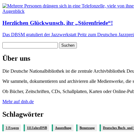
Augenblick
Herzlichen Glückwunsch, ihr „Störenfriede“!
Das DBSM gratuliert der Jazzwerkstatt Peitz zum Deutschen Jazzpreis
Suchen
nach:
Über uns
Die Deutsche Nationalbibliothek ist die zentrale Archivbibliothek De
Wir sammeln, dokumentieren und archivieren alle Medienwerke, die se
Ob Bücher, Zeitschriften, CDs, Schallplatten, Karten oder Online-Pu
Mehr auf dnb.de
Schlagwörter
3 Fragen
111JahreDNB
Ausstellung
Benutzung
Deutsches Buch- und