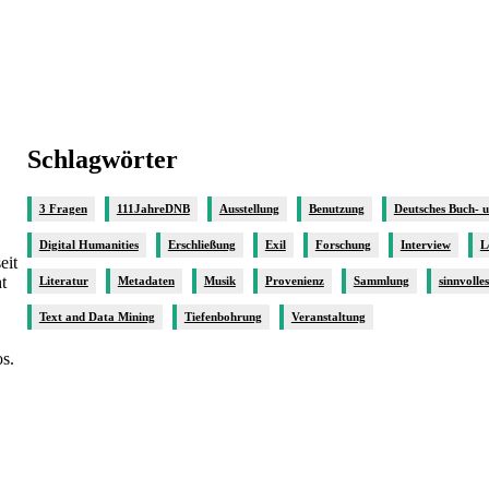
Schlagwörter
3 Fragen
111JahreDNB
Ausstellung
Benutzung
Deutsches Buch- 
Digital Humanities
Erschließung
Exil
Forschung
Interview
L
eit
t
Literatur
Metadaten
Musik
Provenienz
Sammlung
sinnvolle
Text and Data Mining
Tiefenbohrung
Veranstaltung
s.