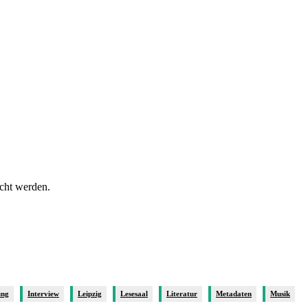
icht werden.
ung
Interview
Leipzig
Lesesaal
Literatur
Metadaten
Musik