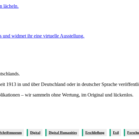
 und widmet ihr eine virtuelle Ausstellung.
utschlands.
it 1913 in und über Deutschland oder in deutscher Sprache veröffentl
blikationen – wir sammeln ohne Wertung, im Original und lückenlos.
 Schriftmuseum
Digital
Digital Humanities
Erschließung
Exil
Forsch