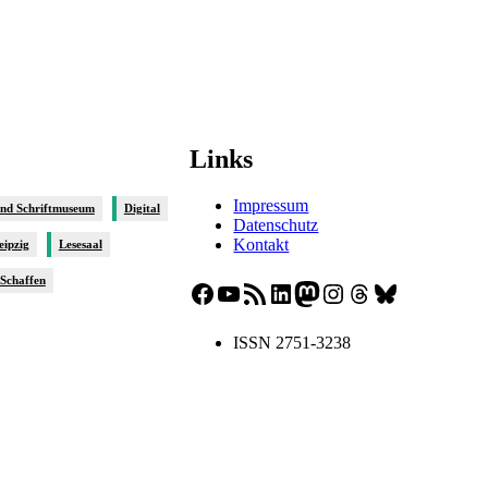
Links
Impressum
und Schriftmuseum
Digital
Datenschutz
Kontakt
eipzig
Lesesaal
sSchaffen
Facebook
YouTube
RSS-Feed
LinkedIn
Mastodon
Instagram
Threads
Bluesky
ISSN 2751-3238