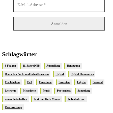
Schlagwörter
3 Fragen
111JahreDNB
Ausstellung
Benutzung
Deutsches Buch- und Schriftmuseum
Digital
Digital Humanities
Erschließung
Exil
Forschung
Interview
Leipzig
Lesesaal
Literatur
Metadaten
Musik
Provenienz
Sammlung
sinnvollesSchaffen
Text and Data Mining
Tiefenbohrung
Veranstaltung