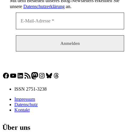
Mit dem Bestellen unseres Blog-Newsletters erkennen Sie
unsere
Datenschutzerklärung
an.
Facebook
YouTube
LinkedIn
RSS-Feed
Mastodon
Instagram
Bluesky
Threads
ISSN 2751-3238
Impressum
Datenschutz
Kontakt
Über uns