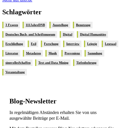
Schlagwörter
3 Fragen
111JahreDNB
Ausstellung
Benutzung
Deutsches Buch- und Schriftmuseum
Digital
Digital Humanities
Erschließung
Exil
Forschung
Interview
Leipzig
Lesesaal
Literatur
Metadaten
Musik
Provenienz
Sammlung
sinnvollesSchaffen
Text and Data Mining
Tiefenbohrung
Veranstaltung
Blog-Newsletter
In regelmäßigen Abständen erhalten Sie von uns
ausgewählte Beiträge per E-Mail.