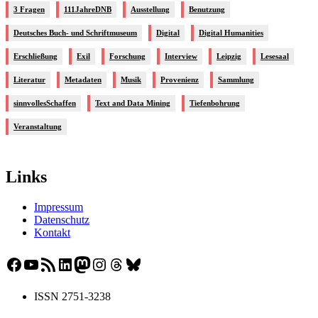
3 Fragen
111JahreDNB
Ausstellung
Benutzung
Deutsches Buch- und Schriftmuseum
Digital
Digital Humanities
Erschließung
Exil
Forschung
Interview
Leipzig
Lesesaal
Literatur
Metadaten
Musik
Provenienz
Sammlung
sinnvollesSchaffen
Text and Data Mining
Tiefenbohrung
Veranstaltung
Links
Impressum
Datenschutz
Kontakt
Facebook
YouTube
RSS-Feed
LinkedIn
Mastodon
Instagram
Threads
Bluesky
ISSN 2751-3238