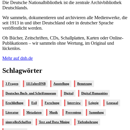
Die Deutsche Nationalbibliothek ist die zentrale Archivbibliothek
Deutschlands.
Wir sammeln, dokumentieren und archivieren alle Medienwerke, die
seit 1913 in und über Deutschland oder in deutscher Sprache
veröffentlicht werden.
Ob Bücher, Zeitschriften, CDs, Schallplatten, Karten oder Online-
Publikationen – wir sammeln ohne Wertung, im Original und
lückenlos.
Mehr auf dnb.de
Schlagwörter
3 Fragen
111JahreDNB
Ausstellung
Benutzung
Deutsches Buch- und Schriftmuseum
Digital
Digital Humanities
Erschließung
Exil
Forschung
Interview
Leipzig
Lesesaal
Literatur
Metadaten
Musik
Provenienz
Sammlung
sinnvollesSchaffen
Text and Data Mining
Tiefenbohrung