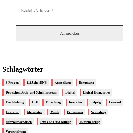
Schlagwörter
3 Fragen
111JahreDNB
Ausstellung
Benutzung
Deutsches Buch- und Schriftmuseum
Digital
Digital Humanities
Erschließung
Exil
Forschung
Interview
Leipzig
Lesesaal
Literatur
Metadaten
Musik
Provenienz
Sammlung
sinnvollesSchaffen
Text and Data Mining
Tiefenbohrung
Veranstaltung