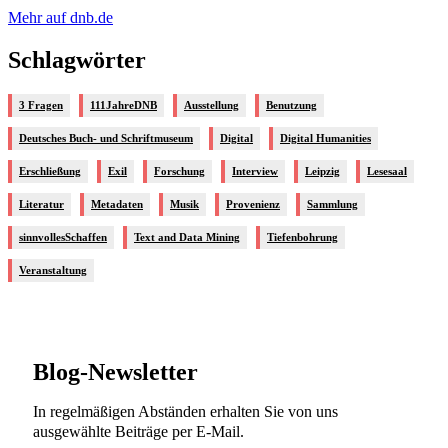
Mehr auf dnb.de
Schlagwörter
3 Fragen
111JahreDNB
Ausstellung
Benutzung
Deutsches Buch- und Schriftmuseum
Digital
Digital Humanities
Erschließung
Exil
Forschung
Interview
Leipzig
Lesesaal
Literatur
Metadaten
Musik
Provenienz
Sammlung
sinnvollesSchaffen
Text and Data Mining
Tiefenbohrung
Veranstaltung
Blog-Newsletter
In regelmäßigen Abständen erhalten Sie von uns
ausgewählte Beiträge per E-Mail.