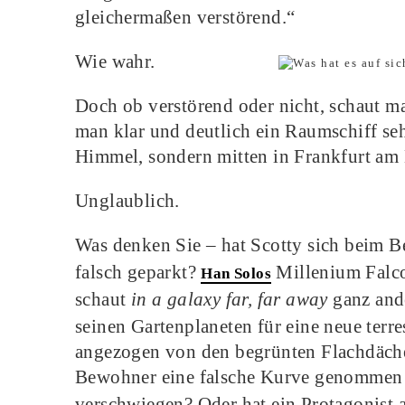
gleichermaßen verstörend.“
Wie wahr.
Doch ob verstörend oder nicht, schaut m
man klar und deutlich ein Raumschiff seh
Himmel, sondern mitten in Frankfurt am 
Unglaublich.
Was denken Sie – hat Scotty sich beim 
falsch geparkt?
Millenium Falcon
Han Solos
schaut
in a galaxy far, far away
ganz ande
seinen Gartenplaneten für eine neue ter
angezogen von den begrünten Flachdäc
Bewohner eine falsche Kurve genommen 
verschwiegen? Oder hat ein Protagonist 