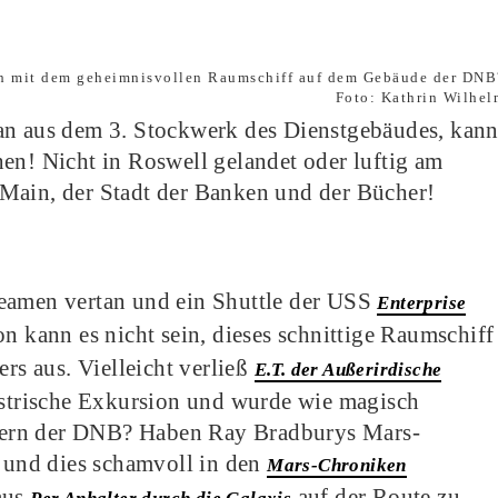
Foto: Kathrin Wilhel
an aus dem 3. Stockwerk des Dienstgebäudes, kan
en! Nicht in Roswell gelandet oder luftig am
Main, der Stadt der Banken und der Bücher!
Beamen vertan und ein Shuttle der USS
Enterprise
 kann es nicht sein, dieses schnittige Raumschiff
rs aus. Vielleicht verließ
E.T. der Außerirdische
restrische Exkursion und wurde wie magisch
hern der DNB? Haben Ray Bradburys Mars-
und dies schamvoll in den
Mars-Chroniken
aus
auf der Route zu