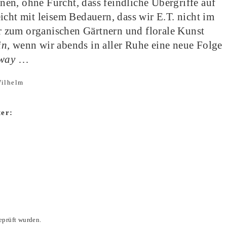
en, ohne Furcht, dass feindliche Übergriffe auf
icht mit leisem Bedauern, dass wir E.T. nicht im
tur zum organischen Gärtnern und florale Kunst
in
, wenn wir abends in aller Ruhe eine neue Folge
 way
…
Wilhelm
ter:
eprüft wurden.