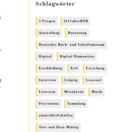
Schlagwörter
s
3 Fragen
111JahreDNB
Ausstellung
Benutzung
Deutsches Buch- und Schriftmuseum
,
Digital
Digital Humanities
Erschließung
Exil
Forschung
m
Interview
Leipzig
Lesesaal
r
Literatur
Metadaten
Musik
Provenienz
Sammlung
sinnvollesSchaffen
Text and Data Mining