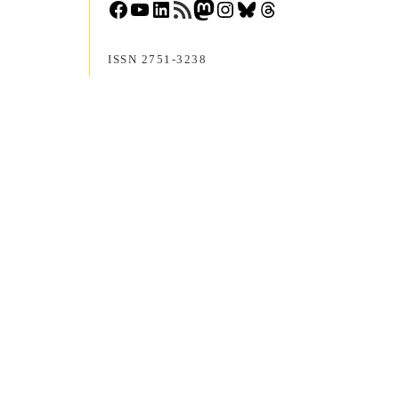
Facebook
YouTube
LinkedIn
RSS-Feed
Mastodon
Instagram
Bluesky
Threads
ISSN 2751-3238