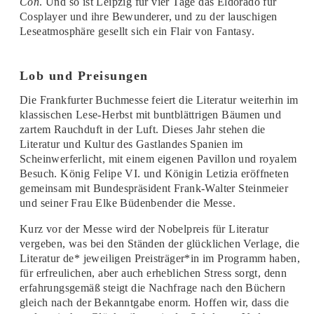
Con
. Und so ist Leipzig für vier Tage das Eldorado für
Cosplayer und ihre Bewunderer, und zu der lauschigen
Leseatmosphäre gesellt sich ein Flair von Fantasy.
Lob und Preisungen
Die Frankfurter Buchmesse feiert die Literatur weiterhin im
klassischen Lese-Herbst mit buntblättrigen Bäumen und
zartem Rauchduft in der Luft. Dieses Jahr stehen die
Literatur und Kultur des Gastlandes Spanien im
Scheinwerferlicht, mit einem eigenen Pavillon und royalem
Besuch. König Felipe VI. und Königin Letizia eröffneten
gemeinsam mit Bundespräsident Frank-Walter Steinmeier
und seiner Frau Elke Büdenbender die Messe.
Kurz vor der Messe wird der Nobelpreis für Literatur
vergeben, was bei den Ständen der glücklichen Verlage, die
Literatur de* jeweiligen Preisträger*in im Programm haben,
für erfreulichen, aber auch erheblichen Stress sorgt, denn
erfahrungsgemäß steigt die Nachfrage nach den Büchern
gleich nach der Bekanntgabe enorm. Hoffen wir, dass die