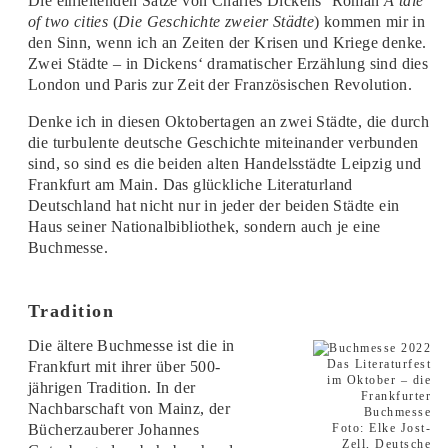
Die einleitenden Sätze von Charles Dickens‘ Roman
A tale
of two cities
(
Die Geschichte zweier Städte
) kommen mir in
den Sinn, wenn ich an Zeiten der Krisen und Kriege denke.
Zwei Städte – in Dickens‘ dramatischer Erzählung sind dies
London und Paris zur Zeit der Französischen Revolution.
Denke ich in diesen Oktobertagen an zwei Städte, die durch
die turbulente deutsche Geschichte miteinander verbunden
sind, so sind es die beiden alten Handelsstädte Leipzig und
Frankfurt am Main. Das glückliche Literaturland
Deutschland hat nicht nur in jeder der beiden Städte ein
Haus seiner Nationalbibliothek, sondern auch je eine
Buchmesse.
Tradition
Die ältere Buchmesse ist die in
Das Literaturfest
Frankfurt mit ihrer über 500-
im Oktober – die
jährigen Tradition. In der
Frankfurter
Nachbarschaft von Mainz, der
Buchmesse
Foto: Elke Jost-
Bücherzauberer Johannes
Zell, Deutsche