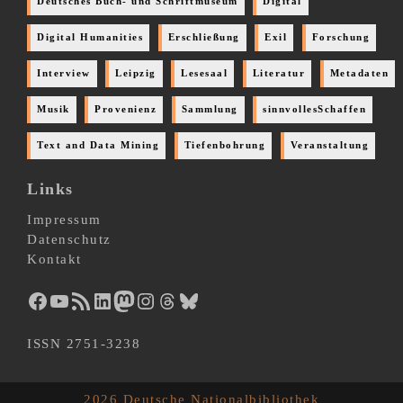
Deutsches Buch- und Schriftmuseum
Digital
Digital Humanities
Erschließung
Exil
Forschung
Interview
Leipzig
Lesesaal
Literatur
Metadaten
Musik
Provenienz
Sammlung
sinnvollesSchaffen
Text and Data Mining
Tiefenbohrung
Veranstaltung
Links
Impressum
Datenschutz
Kontakt
Facebook
YouTube
RSS-Feed
LinkedIn
Mastodon
Instagram
Threads
Bluesky
ISSN 2751-3238
2026 Deutsche Nationalbibliothek