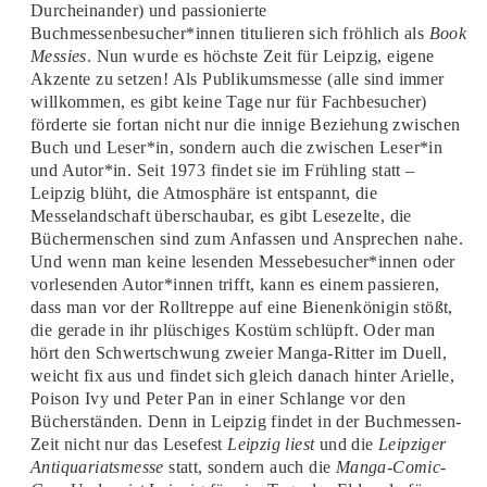
Durcheinander) und passionierte
Buchmessenbesucher*innen titulieren sich fröhlich als
Book
Messies
. Nun wurde es höchste Zeit für Leipzig, eigene
Akzente zu setzen! Als Publikumsmesse (alle sind immer
willkommen, es gibt keine Tage nur für Fachbesucher)
förderte sie fortan nicht nur die innige Beziehung zwischen
Buch und Leser*in, sondern auch die zwischen Leser*in
und Autor*in. Seit 1973 findet sie im Frühling statt –
Leipzig blüht, die Atmosphäre ist entspannt, die
Messelandschaft überschaubar, es gibt Lesezelte, die
Büchermenschen sind zum Anfassen und Ansprechen nahe.
Und wenn man keine lesenden Messebesucher*innen oder
vorlesenden Autor*innen trifft, kann es einem passieren,
dass man vor der Rolltreppe auf eine Bienenkönigin stößt,
die gerade in ihr plüschiges Kostüm schlüpft. Oder man
hört den Schwertschwung zweier Manga-Ritter im Duell,
weicht fix aus und findet sich gleich danach hinter Arielle,
Poison Ivy und Peter Pan in einer Schlange vor den
Bücherständen. Denn in Leipzig findet in der Buchmessen-
Zeit nicht nur das Lesefest
Leipzig liest
und die
Leipziger
Antiquariatsmesse
statt, sondern auch die
Manga-Comic-