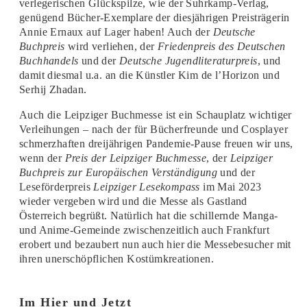
verlegerischen Glückspilze, wie der Suhrkamp-Verlag,
genügend Bücher-Exemplare der diesjährigen Preisträgerin
Annie Ernaux auf Lager haben! Auch der
Deutsche
Buchpreis
wird verliehen, der
Friedenpreis des Deutschen
Buchhandels
und der
Deutsche Jugendliteraturpreis
, und
damit diesmal u.a. an die Künstler Kim de l’Horizon und
Serhij Zhadan.
Auch die Leipziger Buchmesse ist ein Schauplatz wichtiger
Verleihungen – nach der für Bücherfreunde und Cosplayer
schmerzhaften dreijährigen Pandemie-Pause freuen wir uns,
wenn der
Preis der Leipziger Buchmesse
, der
Leipziger
Buchpreis zur Europäischen Verständigung
und der
Leseförderpreis
Leipziger Lesekompass
im Mai 2023
wieder vergeben wird und die Messe als Gastland
Österreich begrüßt. Natürlich hat die schillernde Manga-
und Anime-Gemeinde zwischenzeitlich auch Frankfurt
erobert und bezaubert nun auch hier die Messebesucher mit
ihren unerschöpflichen Kostümkreationen.
Im Hier und Jetzt