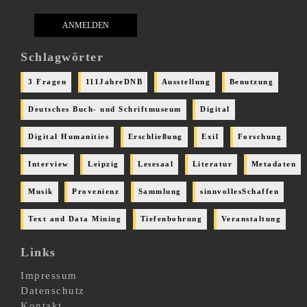
Schlagwörter
3 Fragen
111JahreDNB
Ausstellung
Benutzung
Deutsches Buch- und Schriftmuseum
Digital
Digital Humanities
Erschließung
Exil
Forschung
Interview
Leipzig
Lesesaal
Literatur
Metadaten
Musik
Provenienz
Sammlung
sinnvollesSchaffen
Text and Data Mining
Tiefenbohrung
Veranstaltung
Links
Impressum
Datenschutz
Kontakt