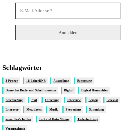
Schlagwörter
3 Fragen
111JahreDNB
Ausstellung
Benutzung
Deutsches Buch- und Schriftmuseum
Digital
Digital Humanities
Erschließung
Exil
Forschung
Interview
Leipzig
Lesesaal
Literatur
Metadaten
Musik
Provenienz
Sammlung
sinnvollesSchaffen
Text and Data Mining
Tiefenbohrung
Veranstaltung