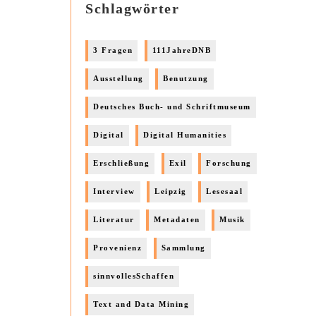
Schlagwörter
3 Fragen
111JahreDNB
Ausstellung
Benutzung
Deutsches Buch- und Schriftmuseum
Digital
Digital Humanities
Erschließung
Exil
Forschung
Interview
Leipzig
Lesesaal
Literatur
Metadaten
Musik
Provenienz
Sammlung
sinnvollesSchaffen
Text and Data Mining