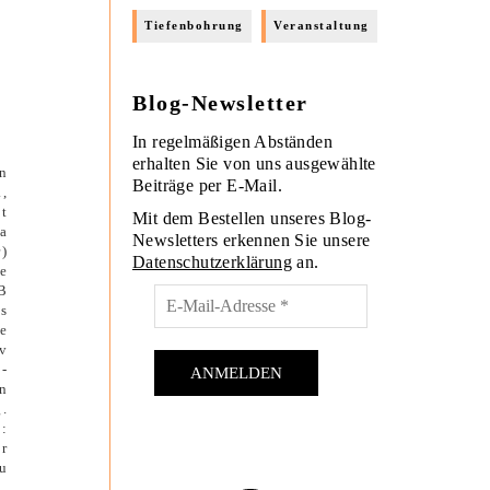
Tiefenbohrung
Veranstaltung
m
Blog-Newsletter
In regelmäßigen Abständen
erhalten Sie von uns ausgewählte
n
Beiträge per E-Mail.
.,
t
Mit dem Bestellen unseres Blog-
a
Newsletters erkennen Sie unsere
r)
Datenschutzerklärung
an.
e
B
s
e
v
-
n
.
:
er
u