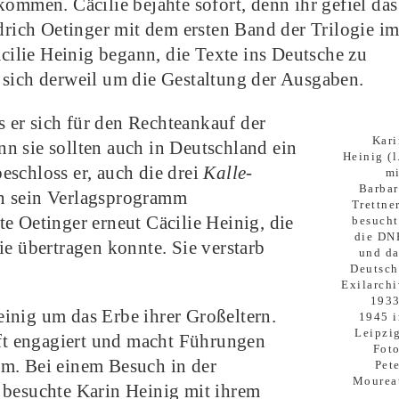
kommen. Cäcilie bejahte sofort, denn ihr gefiel das
edrich Oetinger mit dem ersten Band der Trilogie i
ilie Heinig begann, die Texte ins Deutsche zu
 sich derweil um die Gestaltung der Ausgaben.
ls er sich für den Rechteankauf der
Kari
nn sie sollten auch in Deutschland ein
Heinig (l
eschloss er, auch die drei
Kalle-
mi
Barbar
in sein Verlagsprogramm
Trettne
e Oetinger erneut Cäcilie Heinig, die
besucht
die DN
ie übertragen konnte. Sie verstarb
und da
Deutsch
Exilarchi
1933
inig um das Erbe ihrer Großeltern.
1945 i
Leipzig
aft engagiert und macht Führungen
Foto
m. Bei einem Besuch in der
Pet
Mourea
 besuchte Karin Heinig mit ihrem