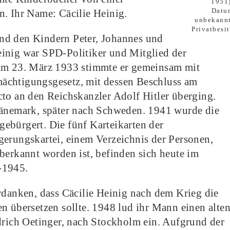
1951)
Datu
n. Ihr Name: Cäcilie Heinig.
unbekannt
Privatbesi
nd den Kindern Peter, Johannes und
inig war SPD-Politiker und Mitglied der
 Am 23. März 1933 stimmte er gemeinsam mit
ächtigungsgesetz, mit dessen Beschluss am
cto an den Reichskanzler Adolf Hitler überging.
Dänemark, später nach Schweden. 1941 wurde die
ebürgert. Die fünf Karteikarten der
gerungskartei, einem Verzeichnis der Personen,
berkannt worden ist, befinden sich heute im
-1945.
rdanken, dass Cäcilie Heinig nach dem Krieg die
n übersetzen sollte. 1948 lud ihr Mann einen alte
drich Oetinger, nach Stockholm ein. Aufgrund der