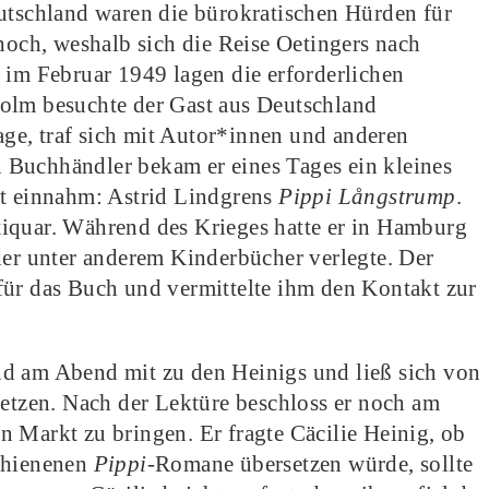
utschland waren die bürokratischen Hürden für
hoch, weshalb sich die Reise Oetingers nach
 im Februar 1949 lagen die erforderlichen
olm besuchte der Gast aus Deutschland
ge, traf sich mit Autor*innen und anderen
 Buchhändler bekam er eines Tages ein kleines
rt einnahm: Astrid Lindgrens
Pippi Långstrump
.
iquar. Während des Krieges hatte er in Hamburg
der unter anderem Kinderbücher verlegte. Der
für das Buch und vermittelte ihm den Kontakt zur
nd am Abend mit zu den Heinigs und ließ sich von
setzen. Nach der Lektüre beschloss er noch am
 Markt zu bringen. Er fragte Cäcilie Heinig, ob
schienenen
Pippi
-Romane übersetzen würde, sollte