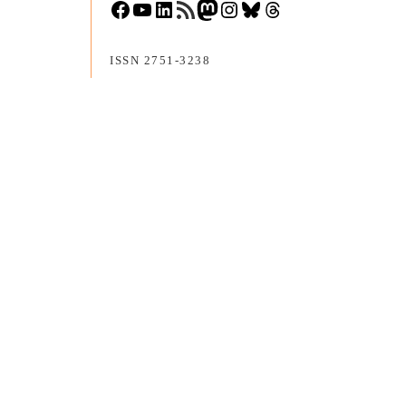
Facebook
YouTube
LinkedIn
RSS-Feed
Mastodon
Instagram
Bluesky
Threads
ISSN 2751-3238