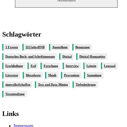
Schlagwörter
3 Fragen
111JahreDNB
Ausstellung
Benutzung
Deutsches Buch- und Schriftmuseum
Digital
Digital Humanities
Erschließung
Exil
Forschung
Interview
Leipzig
Lesesaal
Literatur
Metadaten
Musik
Provenienz
Sammlung
sinnvollesSchaffen
Text and Data Mining
Tiefenbohrung
Veranstaltung
Links
Impressum