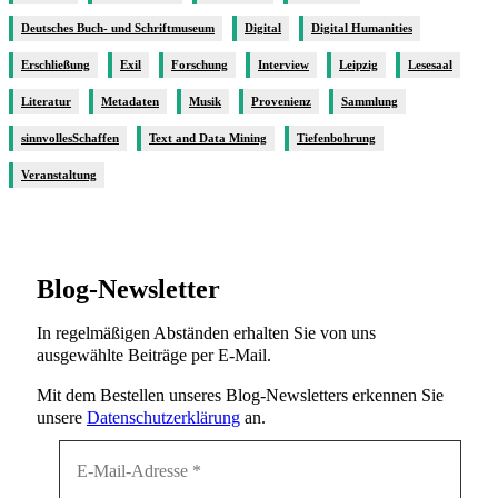
Deutsches Buch- und Schriftmuseum
Digital
Digital Humanities
Erschließung
Exil
Forschung
Interview
Leipzig
Lesesaal
Literatur
Metadaten
Musik
Provenienz
Sammlung
sinnvollesSchaffen
Text and Data Mining
Tiefenbohrung
Veranstaltung
Blog-Newsletter
In regelmäßigen Abständen erhalten Sie von uns
ausgewählte Beiträge per E-Mail.
Mit dem Bestellen unseres Blog-Newsletters erkennen Sie
unsere
Datenschutzerklärung
an.