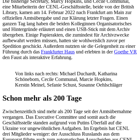
Die bisherige Secretary, Marcy Hopkins, und Cecile Communal,
eine Mitarbeiterin der CENL-Geschäftsstelle, beide von der British
Library, kamen am 14. Februar 2022 nach Frankfurt am Main zur
offiziellen Amtsübergabe und zur Klärung letzter Fragen. Einen
ganzen Tag lang haben die beiden Kolleginnen Organisatorisches
und Hintergründe erläutert und einen USB-Stick mit dem Archiv
übergeben. Einige Papierakten, die zumindest für Archivzwecke
aufbewahrt werden müssen, hatten sie wohlweislich zuvor per
Spedition geschickt. Außerdem nutzten sie die Gelegenheit zu einer
Führung durch das
Frankfurter Haus
und erlebten in der
Goethe VR
den Faust als interaktive Erfahrung.
Von links nach rechts: Michael Duchardt, Katharina
Schöneborn, Cecile Communal, Marcie Hopkins,
Kerstin Meinel, Sefanie Schust, Susanne Oehlschläger
Schon mehr als 200 Tage
Zwischenzeitlich sind mehr als 200 Tage seit der Amtsübernahme
vergangen. Das Executive Committee und somit auch die
Geschäftsstelle standen aufgrund von Putins Überfall auf die
Ukraine vor ungewöhnlichen Aufgaben. Im Ergebnis hat CENL
drei Mitglieder weniger: der Ausschluss Russlands aus dem
Europarat führte auch zum automatischen Ausscheiden aus CENL.