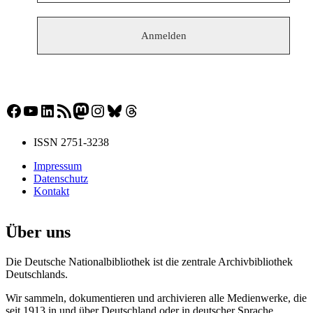
Facebook
YouTube
LinkedIn
RSS-Feed
Mastodon
Instagram
Bluesky
Threads
ISSN 2751-3238
Impressum
Datenschutz
Kontakt
Über uns
Die Deutsche Nationalbibliothek ist die zentrale Archivbibliothek
Deutschlands.
Wir sammeln, dokumentieren und archivieren alle Medienwerke, die
seit 1913 in und über Deutschland oder in deutscher Sprache