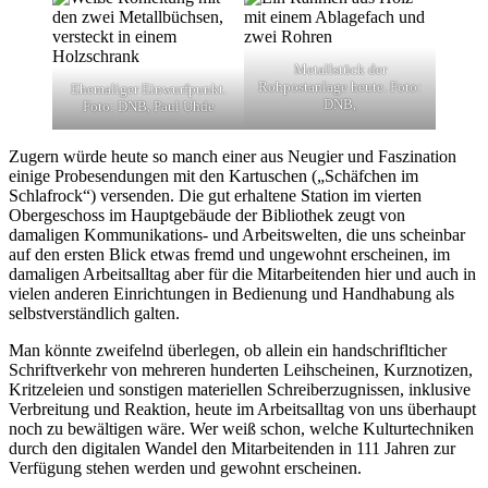
Metallstück der
Rohpostanlage heute. Foto:
Ehemaliger Einwurfpunkt.
DNB,
Foto: DNB, Paul Uhde
Zugern würde heute so manch einer aus Neugier und Faszination
einige Probesendungen mit den Kartuschen („Schäfchen im
Schlafrock“) versenden. Die gut erhaltene Station im vierten
Obergeschoss im Hauptgebäude der Bibliothek zeugt von
damaligen Kommunikations- und Arbeitswelten, die uns scheinbar
auf den ersten Blick etwas fremd und ungewohnt erscheinen, im
damaligen Arbeitsalltag aber für die Mitarbeitenden hier und auch in
vielen anderen Einrichtungen in Bedienung und Handhabung als
selbstverständlich galten.
Man könnte zweifelnd überlegen, ob allein ein handschriflticher
Schriftverkehr von mehreren hunderten Leihscheinen, Kurznotizen,
Kritzeleien und sonstigen materiellen Schreiberzugnissen, inklusive
Verbreitung und Reaktion, heute im Arbeitsalltag von uns überhaupt
noch zu bewältigen wäre. Wer weiß schon, welche Kulturtechniken
durch den digitalen Wandel den Mitarbeitenden in 111 Jahren zur
Verfügung stehen werden und gewohnt erscheinen.