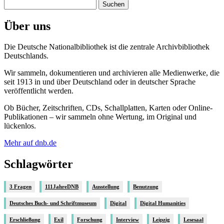
Suchen
nach:
Über uns
Die Deutsche Nationalbibliothek ist die zentrale Archivbibliothek
Deutschlands.
Wir sammeln, dokumentieren und archivieren alle Medienwerke, die
seit 1913 in und über Deutschland oder in deutscher Sprache
veröffentlicht werden.
Ob Bücher, Zeitschriften, CDs, Schallplatten, Karten oder Online-
Publikationen – wir sammeln ohne Wertung, im Original und
lückenlos.
Mehr auf dnb.de
Schlagwörter
3 Fragen
111JahreDNB
Ausstellung
Benutzung
Deutsches Buch- und Schriftmuseum
Digital
Digital Humanities
Erschließung
Exil
Forschung
Interview
Leipzig
Lesesaal