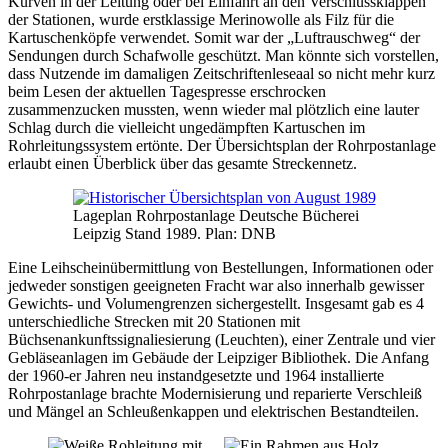
Kurven in der Leitung oder bei Einfahrt an den Verschlussklappen
der Stationen, wurde erstklassige Merinowolle als Filz für die
Kartuschenköpfe verwendet. Somit war der „Luftrauschweg“ der
Sendungen durch Schafwolle geschützt. Man könnte sich vorstellen,
dass Nutzende im damaligen Zeitschriftenleseaal so nicht mehr kurz
beim Lesen der aktuellen Tagespresse erschrocken
zusammenzucken mussten, wenn wieder mal plötzlich eine lauter
Schlag durch die vielleicht ungedämpften Kartuschen im
Rohrleitungssystem ertönte. Der Übersichtsplan der Rohrpostanlage
erlaubt einen Überblick über das gesamte Streckennetz.
Lageplan Rohrpostanlage Deutsche Bücherei
Leipzig Stand 1989. Plan: DNB
Eine Leihscheinübermittlung von Bestellungen, Informationen oder
jedweder sonstigen geeigneten Fracht war also innerhalb gewisser
Gewichts- und Volumengrenzen sichergestellt. Insgesamt gab es 4
unterschiedliche Strecken mit 20 Stationen mit
Büchsenankunftssignaliesierung (Leuchten), einer Zentrale und vier
Gebläseanlagen im Gebäude der Leipziger Bibliothek. Die Anfang
der 1960-er Jahren neu instandgesetzte und 1964 installierte
Rohrpostanlage brachte Modernisierung und reparierte Verschleiß
und Mängel an Schleußenkappen und elektrischen Bestandteilen.