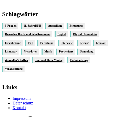
Schlagwörter
3 Fragen
111JahreDNB
Ausstellung
Benutzung
Deutsches Buch- und Schriftmuseum
Digital
Digital Humanities
Erschließung
Exil
Forschung
Interview
Leipzig
Lesesaal
Literatur
Metadaten
Musik
Provenienz
Sammlung
sinnvollesSchaffen
Text and Data Mining
Tiefenbohrung
Veranstaltung
Links
Impressum
Datenschutz
Kontakt