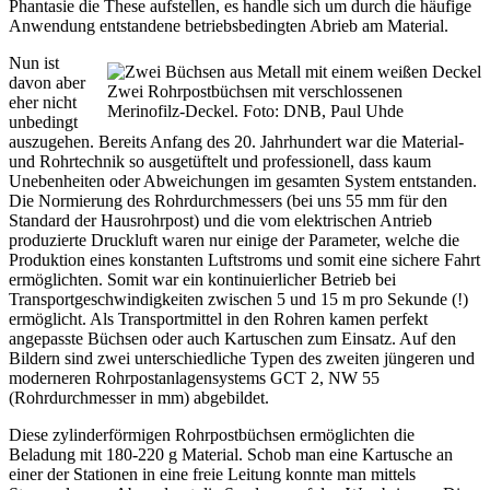
Phantasie die These aufstellen, es handle sich um durch die häufige
Anwendung entstandene betriebsbedingten Abrieb am Material.
Nun ist
davon aber
Zwei Rohrpostbüchsen mit verschlossenen
eher nicht
Merinofilz-Deckel. Foto: DNB, Paul Uhde
unbedingt
auszugehen. Bereits Anfang des 20. Jahrhundert war die Material-
und Rohrtechnik so ausgetüftelt und professionell, dass kaum
Unebenheiten oder Abweichungen im gesamten System entstanden.
Die Normierung des Rohrdurchmessers (bei uns 55 mm für den
Standard der Hausrohrpost) und die vom elektrischen Antrieb
produzierte Druckluft waren nur einige der Parameter, welche die
Produktion eines konstanten Luftstroms und somit eine sichere Fahrt
ermöglichten. Somit war ein kontinuierlicher Betrieb bei
Transportgeschwindigkeiten zwischen 5 und 15 m pro Sekunde (!)
ermöglicht. Als Transportmittel in den Rohren kamen perfekt
angepasste Büchsen oder auch Kartuschen zum Einsatz. Auf den
Bildern sind zwei unterschiedliche Typen des zweiten jüngeren und
moderneren Rohrpostanlagensystems GCT 2, NW 55
(Rohrdurchmesser in mm) abgebildet.
Diese zylinderförmigen Rohrpostbüchsen ermöglichten die
Beladung mit 180-220 g Material. Schob man eine Kartusche an
einer der Stationen in eine freie Leitung konnte man mittels