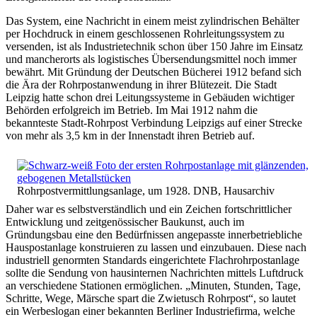
Das System, eine Nachricht in einem meist zylindrischen Behälter
per Hochdruck in einem geschlossenen Rohrleitungssystem zu
versenden, ist als Industrietechnik schon über 150 Jahre im Einsatz
und mancherorts als logistisches Übersendungsmittel noch immer
bewährt. Mit Gründung der Deutschen Bücherei 1912 befand sich
die Ära der Rohrpostanwendung in ihrer Blütezeit. Die Stadt
Leipzig hatte schon drei Leitungssysteme in Gebäuden wichtiger
Behörden erfolgreich im Betrieb. Im Mai 1912 nahm die
bekannteste Stadt-Rohrpost Verbindung Leipzigs auf einer Strecke
von mehr als 3,5 km in der Innenstadt ihren Betrieb auf.
Rohrpostvermittlungsanlage, um 1928. DNB, Hausarchiv
Daher war es selbstverständlich und ein Zeichen fortschrittlicher
Entwicklung und zeitgenössischer Baukunst, auch im
Gründungsbau eine den Bedürfnissen angepasste innerbetriebliche
Hauspostanlage konstruieren zu lassen und einzubauen. Diese nach
industriell genormten Standards eingerichtete Flachrohrpostanlage
sollte die Sendung von hausinternen Nachrichten mittels Luftdruck
an verschiedene Stationen ermöglichen. „Minuten, Stunden, Tage,
Schritte, Wege, Märsche spart die Zwietusch Rohrpost“, so lautet
ein Werbeslogan einer bekannten Berliner Industriefirma, welche