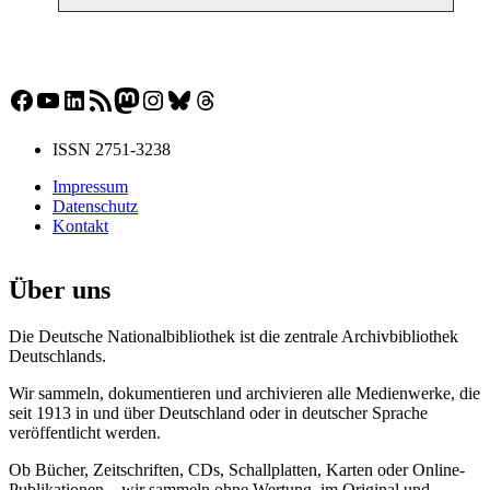
Facebook
YouTube
LinkedIn
RSS-Feed
Mastodon
Instagram
Bluesky
Threads
ISSN 2751-3238
Impressum
Datenschutz
Kontakt
Über uns
Die Deutsche Nationalbibliothek ist die zentrale Archivbibliothek
Deutschlands.
Wir sammeln, dokumentieren und archivieren alle Medienwerke, die
seit 1913 in und über Deutschland oder in deutscher Sprache
veröffentlicht werden.
Ob Bücher, Zeitschriften, CDs, Schallplatten, Karten oder Online-
Publikationen – wir sammeln ohne Wertung, im Original und