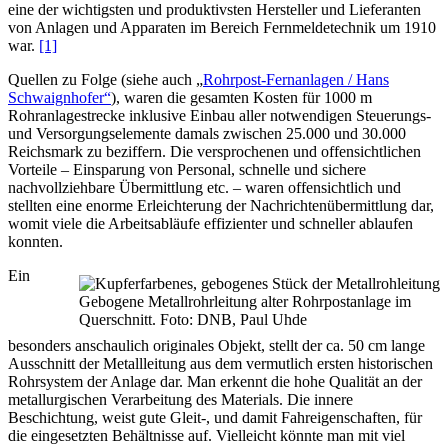
eine der wichtigsten und produktivsten Hersteller und Lieferanten
von Anlagen und Apparaten im Bereich Fernmeldetechnik um 1910
war.
[1]
Quellen zu Folge (siehe auch „
Rohrpost-Fernanlagen / Hans
Schwaignhofer“
), waren die gesamten Kosten für 1000 m
Rohranlagestrecke inklusive Einbau aller notwendigen Steuerungs-
und Versorgungselemente damals zwischen 25.000 und 30.000
Reichsmark zu beziffern. Die versprochenen und offensichtlichen
Vorteile – Einsparung von Personal, schnelle und sichere
nachvollziehbare Übermittlung etc. – waren offensichtlich und
stellten eine enorme Erleichterung der Nachrichtenübermittlung dar,
womit viele die Arbeitsabläufe effizienter und schneller ablaufen
konnten.
Ein
Gebogene Metallrohrleitung alter Rohrpostanlage im
Querschnitt. Foto: DNB, Paul Uhde
besonders anschaulich originales Objekt, stellt der ca. 50 cm lange
Ausschnitt der Metallleitung aus dem vermutlich ersten historischen
Rohrsystem der Anlage dar. Man erkennt die hohe Qualität an der
metallurgischen Verarbeitung des Materials. Die innere
Beschichtung, weist gute Gleit-, und damit Fahreigenschaften, für
die eingesetzten Behältnisse auf. Vielleicht könnte man mit viel