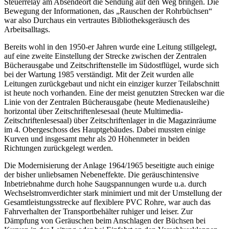
Steuerrelay am Absendeort die Sendung auf den Weg bringen. Die
Bewegung der Informationen, das „Rauschen der Rohrbüchsen“
war also Durchaus ein vertrautes Bibliotheksgeräusch des
Arbeitsalltags.
Bereits wohl in den 1950-er Jahren wurde eine Leitung stillgelegt,
auf eine zweite Einstellung der Strecke zwischen der Zentralen
Bücherausgabe und Zeitschriftenstelle im Südostflügel, wurde sich
bei der Wartung 1985 verständigt. Mit der Zeit wurden alle
Leitungen zurückgebaut und nicht ein einziger kurzer Teilabschnitt
ist heute noch vorhanden. Eine der meist genutzten Strecken war die
Linie von der Zentralen Bücherausgabe (heute Medienausleihe)
horizontal über Zeitschriftenlesesaal (heute Multimedia-
Zeitschriftenlesesaal) über Zeitschriftenlager in die Magazinräume
im 4. Obergeschoss des Hauptgebäudes. Dabei mussten einige
Kurven und insgesamt mehr als 20 Höhenmeter in beiden
Richtungen zurückgelegt werden.
Die Modernisierung der Anlage 1964/1965 beseitigte auch einige
der bisher unliebsamen Nebeneffekte. Die geräuschintensive
Inbetriebnahme durch hohe Saugspannungen wurde u.a. durch
Wechselstromverdichter stark minimiert und mit der Umstellung der
Gesamtleistungsstrecke auf flexiblere PVC Rohre, war auch das
Fahrverhalten der Transportbehälter ruhiger und leiser. Zur
Dämpfung von Geräuschen beim Anschlagen der Büchsen bei