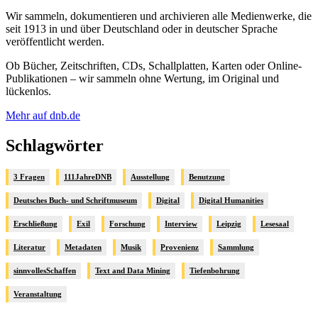
Wir sammeln, dokumentieren und archivieren alle Medienwerke, die
seit 1913 in und über Deutschland oder in deutscher Sprache
veröffentlicht werden.
Ob Bücher, Zeitschriften, CDs, Schallplatten, Karten oder Online-
Publikationen – wir sammeln ohne Wertung, im Original und
lückenlos.
Mehr auf dnb.de
Schlagwörter
3 Fragen
111JahreDNB
Ausstellung
Benutzung
Deutsches Buch- und Schriftmuseum
Digital
Digital Humanities
Erschließung
Exil
Forschung
Interview
Leipzig
Lesesaal
Literatur
Metadaten
Musik
Provenienz
Sammlung
sinnvollesSchaffen
Text and Data Mining
Tiefenbohrung
Veranstaltung