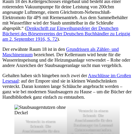
Raum 18 des Kellergeschosses eingebaut und besteht aus einer
rotierenden Vakuumpumpe für deine Leistung von 200cbm
angesaugte Luftmenge, einem Gleichstrom-Nebenschluß-
Elektromoto für 4PS mit Riemenantrieb. Aus dem Sammelbehälter
mit Wasserfilter wird der Staub unmittelbar in die Schleuße
abgespült.“ (
Denkschrift zur Einweihungsfeier der Deutschen
Bücherei des Börsenvereins der Deutschen Buchhändler zu Leipzig
am 2. September 1916, S. 72
).
Der erwähnte Raum 18 ist in den
Grundrissen als Zähler- und
Maschinenraum
bezeichnet. Der Kellerraum wird heute für die
Wassereinspeisung und die Heizungsanlage verwendet – Rohe oder
andere Anzeichen der Staubsaugeranlage sucht man vergeblich.
Gehalten haben sich hingeben noch zwei der
Anschlüsse im Großen
Lesesaal
: auf der Empore sind sie in kleinen Wandschränken
versteckt. Daran konnten lange Schläuche angebracht werden –
ganz wie bei modernen Staubsaugern zu Hause – um die Bücher der
Handbibliothek ganz einfach zu entstauben.
Versteckt in einem
Schrank: Die
Anschlussstelle für den
Versteckt in einem
Staubsauger im Lesesaal
Schrank: Die
Geistenwissenschaften.
Anschlussstelle für den