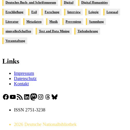
Deutsches Buch- und Schriftmuseum
Digital
Digital Humanities
Erschließung
Exil
Forschung
Interview
Leipzig
Lesesaal
Literatur
Metadaten
Musik
Provenienz
Sammlung
sinnvollesSchaffen
Text and Data Mining
Tiefenbohrung
Veranstaltung
Links
Impressum
Datenschutz
Kontakt
Facebook
YouTube
RSS-Feed
LinkedIn
Mastodon
Instagram
Threads
Bluesky
ISSN 2751-3238
2026 Deutsche Nationalbibliothek