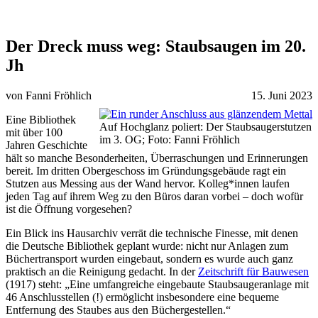
Der Dreck muss weg: Staubsaugen im 20.
Jh
von Fanni Fröhlich
15. Juni 2023
Eine Bibliothek
Auf Hochglanz poliert: Der Staubsaugerstutzen
mit über 100
im 3. OG; Foto: Fanni Fröhlich
Jahren Geschichte
hält so manche Besonderheiten, Überraschungen und Erinnerungen
bereit. Im dritten Obergeschoss im Gründungsgebäude ragt ein
Stutzen aus Messing aus der Wand hervor. Kolleg*innen laufen
jeden Tag auf ihrem Weg zu den Büros daran vorbei – doch wofür
ist die Öffnung vorgesehen?
Ein Blick ins Hausarchiv verrät die technische Finesse, mit denen
die Deutsche Bibliothek geplant wurde: nicht nur Anlagen zum
Büchertransport wurden eingebaut, sondern es wurde auch ganz
praktisch an die Reinigung gedacht. In der
Zeitschrift für Bauwesen
(1917) steht: „Eine umfangreiche eingebaute Staubsaugeranlage mit
46 Anschlusstellen (!) ermöglicht insbesondere eine bequeme
Entfernung des Staubes aus den Büchergestellen.“