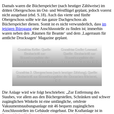
Damals waren die Bücherspeicher (nach heutiger Zählweise) im
dritten Obergeschoss im Ost- und Westflügel geplant, jedoch vorerst
nicht ausgebaut (ebd. S.18). Auch das vierte und fünfte
Obergeschoss sollte wie das ganze Dachgeschoss als
Bücherspeicher dienen. Somit ist es nicht verwunderlich, dass
im
jetzigen Bürogang
eine Anschlussstelle zu finden ist; immerhin
waren neben den ‚Räumen für Beamte‘ und dem ‚Lagerraum für
amtliche Drucksagen‘ Magazine geplant.
Grundriss Keller. Quelle:
Grundriss Großer Lesesaal.
Denkschrift zur
Quelle: Denkschrift zur
Einweihungsfeier der
Einweihungsfeier der
Deutschen Bücherei, 1916
Deutschen Bücherei, 1916
Grundriss 3. Obergeschoss (nach heutiger Zählung). Quelle:
Denkschrift zur Einweihungsfeier der Deutschen Bücherei,
1916
Die Anlage wird wie folgt beschrieben: „Zur Entfernung des
Staubes, vor allem aus den Büchergestellen, Schränken und schwer
zugänglichen Winkeln ist eine umfängliche, ortsfeste
Vakuumentstaubungsanlage mit 46 bequem zugänglichen
Anschlussstellen im Gebäude eingebaut. Die Kraftanlage ist in