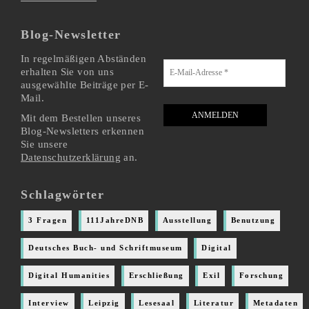
Blog-Newsletter
In regelmäßigen Abständen
erhalten Sie von uns
ausgewählte Beiträge per E-
Mail.
Mit dem Bestellen unseres
Blog-Newsletters erkennen
Sie unsere
Datenschutzerklärung
an.
Schlagwörter
3 Fragen
111JahreDNB
Ausstellung
Benutzung
Deutsches Buch- und Schriftmuseum
Digital
Digital Humanities
Erschließung
Exil
Forschung
Interview
Leipzig
Lesesaal
Literatur
Metadaten