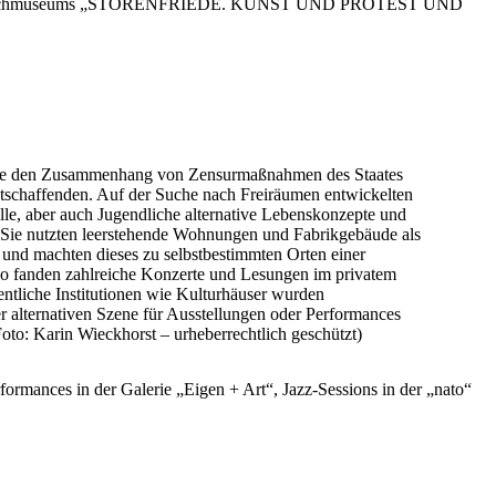
tellung des Buchmuseums „STÖRENFRIEDE. KUNST UND PROTEST UND
agte den Zusammenhang von Zensurmaßnahmen des Staates
tschaffenden. Auf der Suche nach Freiräumen entwickelten
elle, aber auch Jugendliche alternative Lebenskonzepte und
 Sie nutzten leerstehende Wohnungen und Fabrikgebäude als
 und machten dieses zu selbstbestimmten Orten einer
 So fanden zahlreiche Konzerte und Lesungen im privatem
fentliche Institutionen wie Kulturhäuser wurden
r alternativen Szene für Ausstellungen oder Performances
Foto: Karin Wieckhorst – urheberrechtlich geschützt)
ormances in der Galerie „Eigen + Art“, Jazz-Sessions in der „nato“