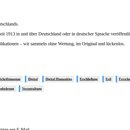
utschlands.
it 1913 in und über Deutschland oder in deutscher Sprache veröffentl
blikationen – wir sammeln ohne Wertung, im Original und lückenlos.
 Schriftmuseum
Digital
Digital Humanities
Erschließung
Exil
Forsch
enbohrung
Veranstaltung
räge per E-Mail.