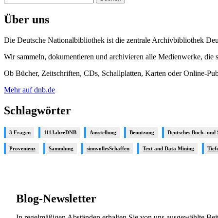
nach:
Über uns
Die Deutsche Nationalbibliothek ist die zentrale Archivbibliothek De
Wir sammeln, dokumentieren und archivieren alle Medienwerke, die se
Ob Bücher, Zeitschriften, CDs, Schallplatten, Karten oder Online-Pu
Mehr auf dnb.de
Schlagwörter
3 Fragen
111JahreDNB
Ausstellung
Benutzung
Deutsches Buch- und
Provenienz
Sammlung
sinnvollesSchaffen
Text and Data Mining
Tief
Blog-Newsletter
In regelmäßigen Abständen erhalten Sie von uns ausgewählte Beit