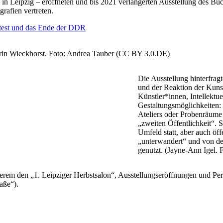
volution in Leipzig – eröffneten und bis 2021 verlängerten Auss
afien vertreten.
test und das Ende der DDR
Karin Wieckhorst. Foto: Andrea Tauber (CC BY 3.0.DE)
Die Ausstellung hinterfr
und der Reaktion der Kuns
Künstler*innen, Intellektu
Gestaltungsmöglichkeiten:
Ateliers oder Probenräume
„zweiten Öffentlichkeit“.
Umfeld statt, aber auch öf
„unterwandert“ und von de
genutzt. (Jayne-Ann Igel. 
derem den „1. Leipziger Herbstsalon“, Ausstellungseröffnungen und Perf
aße“).