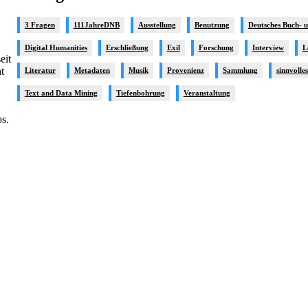
3 Fragen
111JahreDNB
Ausstellung
Benutzung
Deutsches Buch- 
Digital Humanities
Erschließung
Exil
Forschung
Interview
L
eit
t
Literatur
Metadaten
Musik
Provenienz
Sammlung
sinnvolle
Text and Data Mining
Tiefenbohrung
Veranstaltung
s.