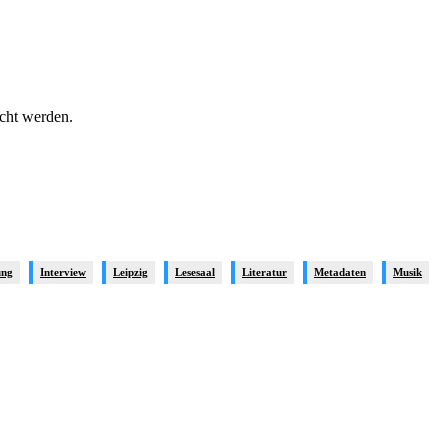
icht werden.
ung
Interview
Leipzig
Lesesaal
Literatur
Metadaten
Musik