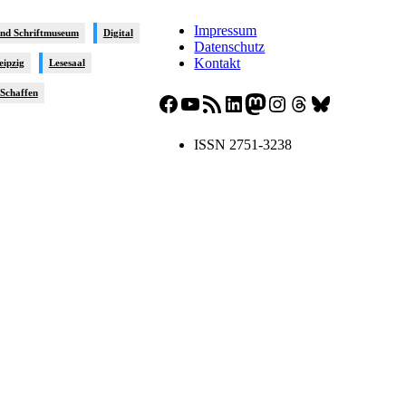
Impressum
und Schriftmuseum
Digital
Datenschutz
Kontakt
eipzig
Lesesaal
sSchaffen
Facebook
YouTube
RSS-Feed
LinkedIn
Mastodon
Instagram
Threads
Bluesky
ISSN 2751-3238