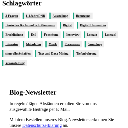
Schlagwörter
3 Fragen
111JahreDNB
Ausstellung
Benutzung
Deutsches Buch- und Schriftmuseum
Digital
Digital Humanities
Erschließung
Exil
Forschung
Interview
Leipzig
Lesesaal
Literatur
Metadaten
Musik
Provenienz
Sammlung
sinnvollesSchaffen
Text and Data Mining
Tiefenbohrung
Veranstaltung
Blog-Newsletter
In regelmäßigen Abständen erhalten Sie von uns
ausgewählte Beiträge per E-Mail.
Mit dem Bestellen unseres Blog-Newsletters erkennen Sie
unsere
Datenschutzerklärung
an.