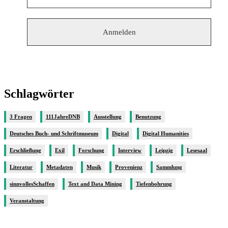
Schlagwörter
3 Fragen
111JahreDNB
Ausstellung
Benutzung
Deutsches Buch- und Schriftmuseum
Digital
Digital Humanities
Erschließung
Exil
Forschung
Interview
Leipzig
Lesesaal
Literatur
Metadaten
Musik
Provenienz
Sammlung
sinnvollesSchaffen
Text and Data Mining
Tiefenbohrung
Veranstaltung