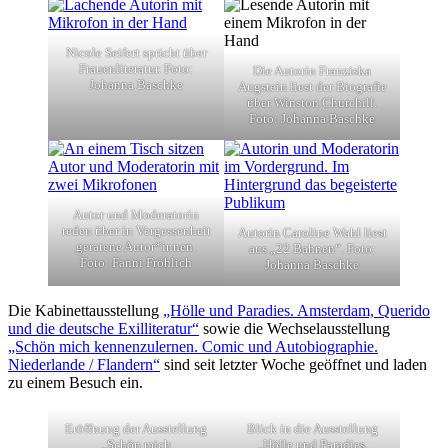
Nicole Seifert spricht über
Frauenliteratur. Foto:
Die Autorin Franziska
Johanna Baschke
Augstein liest der Biografie
über Winston Churchill.
Foto: Johanna Baschke
Autor und Moderatorin
reden über in Vergessenheit
Autorin Caroline Wahl liest
geratene Autor*innen.
aus „22 Bahnen“. Foto:
Foto: Fanni Fröhlich
Johanna Baschke
Die Kabinettausstellung
„Hölle und Paradies. Amsterdam, Querido
und die deutsche Exilliteratur“
sowie die Wechselausstellung
„Schön mich kennenzulernen. Comic und Autobiographie.
Niederlande / Flandern“
sind seit letzter Woche geöffnet und laden
zu einem Besuch ein.
Eröffnung der Ausstellung
Blick in die Ausstellung
„Schön mich
„Hölle und Paradies.