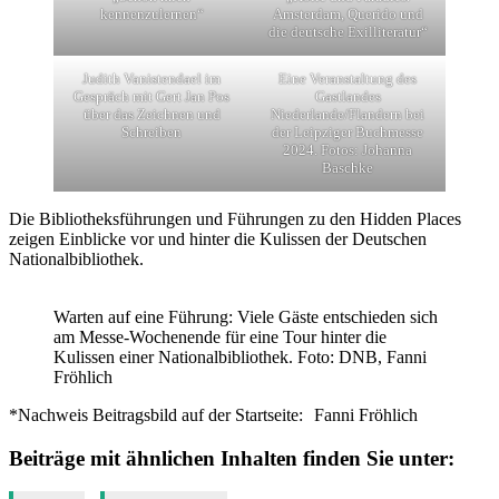
kennenzulernen“
Amsterdam, Querido und
die deutsche Exilliteratur“
Judith Vanistendael im
Eine Veranstaltung des
Gespräch mit Gert Jan Pos
Gastlandes
über das Zeichnen und
Niederlande/Flandern bei
Schreiben
der Leipziger Buchmesse
2024. Fotos: Johanna
Baschke
Die Bibliotheksführungen und Führungen zu den Hidden Places
zeigen Einblicke vor und hinter die Kulissen der Deutschen
Nationalbibliothek.
Warten auf eine Führung: Viele Gäste entschieden sich
am Messe-Wochenende für eine Tour hinter die
Kulissen einer Nationalbibliothek. Foto: DNB, Fanni
Fröhlich
*Nachweis Beitragsbild auf der Startseite:
Fanni Fröhlich
Beiträge mit ähnlichen Inhalten finden Sie unter: