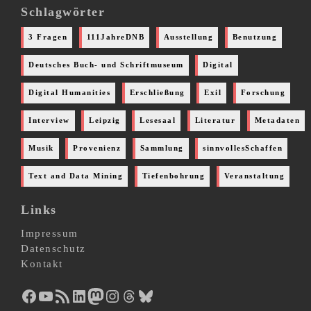
Schlagwörter
3 Fragen
111JahreDNB
Ausstellung
Benutzung
Deutsches Buch- und Schriftmuseum
Digital
Digital Humanities
Erschließung
Exil
Forschung
Interview
Leipzig
Lesesaal
Literatur
Metadaten
Musik
Provenienz
Sammlung
sinnvollesSchaffen
Text and Data Mining
Tiefenbohrung
Veranstaltung
Links
Impressum
Datenschutz
Kontakt
Facebook
YouTube
RSS-Feed
LinkedIn
Mastodon
Instagram
Threads
Bluesky