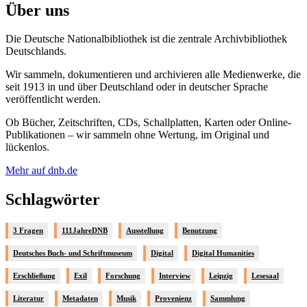
Über uns
Die Deutsche Nationalbibliothek ist die zentrale Archivbibliothek
Deutschlands.
Wir sammeln, dokumentieren und archivieren alle Medienwerke, die
seit 1913 in und über Deutschland oder in deutscher Sprache
veröffentlicht werden.
Ob Bücher, Zeitschriften, CDs, Schallplatten, Karten oder Online-
Publikationen – wir sammeln ohne Wertung, im Original und
lückenlos.
Mehr auf dnb.de
Schlagwörter
3 Fragen
111JahreDNB
Ausstellung
Benutzung
Deutsches Buch- und Schriftmuseum
Digital
Digital Humanities
Erschließung
Exil
Forschung
Interview
Leipzig
Lesesaal
Literatur
Metadaten
Musik
Provenienz
Sammlung