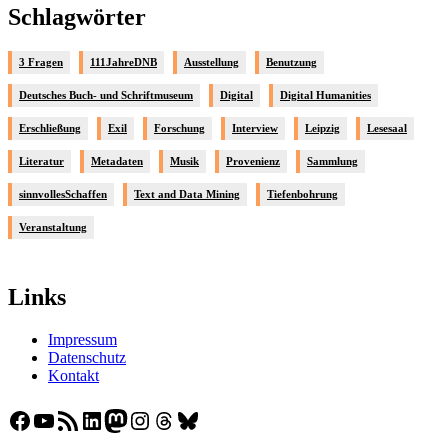
Schlagwörter
3 Fragen
111JahreDNB
Ausstellung
Benutzung
Deutsches Buch- und Schriftmuseum
Digital
Digital Humanities
Erschließung
Exil
Forschung
Interview
Leipzig
Lesesaal
Literatur
Metadaten
Musik
Provenienz
Sammlung
sinnvollesSchaffen
Text and Data Mining
Tiefenbohrung
Veranstaltung
Links
Impressum
Datenschutz
Kontakt
Facebook
YouTube
RSS-Feed
LinkedIn
Mastodon
Instagram
Threads
Bluesky