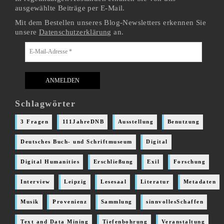
ausgewählte Beiträge per E-Mail.
Mit dem Bestellen unseres Blog-Newsletters erkennen Sie
unsere
Datenschutzerklärung
an.
Schlagwörter
3 Fragen
111JahreDNB
Ausstellung
Benutzung
Deutsches Buch- und Schriftmuseum
Digital
Digital Humanities
Erschließung
Exil
Forschung
Interview
Leipzig
Lesesaal
Literatur
Metadaten
Musik
Provenienz
Sammlung
sinnvollesSchaffen
Text and Data Mining
Tiefenbohrung
Veranstaltung