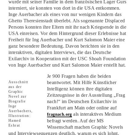
wurde mit seiner Familie in dem französischen Lager Gurs
interniert, sie konnten von dort in die USA entkommen.
Inge Auerbacher als eines von nur wenigen Kindern das
Ghetto Theresienstadt überlebt. Als sogenannte Displaced
Persons konnten ihre Eltern mit ihr nach Kriegsende in die
USA einreisen. Vor dem Hintergrund dieser Erlebnisse hat
Freiheit für Ing Auerbacher und Kurt Salomon Maier eine
ganz besondere Bedeutung. Davon berichten sie in den
interaktiven, digitalen Interviews, die das Deutsche
Exilarchiv in Kooperation mit der USC Shoah Foundation
von Inge Auerbacher und Kurt Salomon Maier erstellt hat.
Je 900 Fragen haben die beiden
Ausschnitt
beantwortet. Mit Hilfe Künstlicher
aus der
Intelligenz können ihre digitalen
Graphic
Zeitzeugnisse in der Ausstellung „Frag
Novel zur
nach!“ im Deutschen Exilarchiv in
Biografie
Inge
Frankfurt am Main oder online auf
Auerbachers,
als interaktives Medium
fragnach.org
Illustration:
befragt werden. Auf der MS
Hamed
Eshrat
Wissenschaft machen Graphic Novels
und Interviewsequenzen deutlich, warum es sich lohnt,