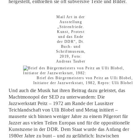
hergestellt, enthielten sie oft subversive Texte und Bilder.
Mail Art in der
Ausstellung
„Störenfriede.
Kunst, Protest
und das Ende
der DDR“, Dt.
Buch- und
Schriftmuseum,
2019, Foto:
Andreas Tauber
Brief des Bürgermeisters von Peitz an Ulli Blobel,
Initiator der Jazzwerkstatt, 1982, Repro: Ulli Blobel
Und auch die Musik hat ihren Beitrag dazu geleistet, das
Machtmonopol der SED zu unterwandern: Die
Jazzwerkstatt Peitz – 1972 am Rande der Lausitzer
Teichlandschaft von Ulli Blobel und Metag initiiert –
mauserte sich binnen weniger Jahre zu einem Pilgerort für
Jazzer aus vielen Teilen Europas und für die oppositionelle
Kunstszene in der DDR. Dem Staat wurde das Anfang der
1980er Jahre zu bunt – und zu gefährlich: Inzwischen