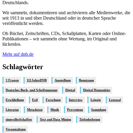
Deutschlands.
Wir sammeln, dokumentieren und archivieren alle Medienwerke, die
seit 1913 in und über Deutschland oder in deutscher Sprache
veröffentlicht werden.
Ob Bücher, Zeitschriften, CDs, Schallplatten, Karten oder Online-
Publikationen – wir sammeln ohne Wertung, im Original und
lückenlos.
Mehr auf dnb.de
Schlagwörter
3 Fragen
111JahreDNB
Ausstellung
Benutzung
Deutsches Buch- und Schriftmuseum
Digital
Digital Humanities
Erschließung
Exil
Forschung
Interview
Leipzig
Lesesaal
Literatur
Metadaten
Musik
Provenienz
Sammlung
sinnvollesSchaffen
Text and Data Mining
Tiefenbohrung
Veranstaltung