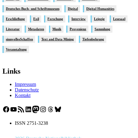
Deutsches Buch- und Schriftmuseum
Digital
Digital Humanities
Erschließung
Exil
Forschung
Interview
Leipzig
Lesesaal
Literatur
Metadaten
Musik
Provenienz
Sammlung
sinnvollesSchaffen
Text and Data Mining
Tiefenbohrung
Veranstaltung
Links
Impressum
Datenschutz
Kontakt
Facebook
YouTube
RSS-Feed
LinkedIn
Mastodon
Instagram
Threads
Bluesky
ISSN 2751-3238