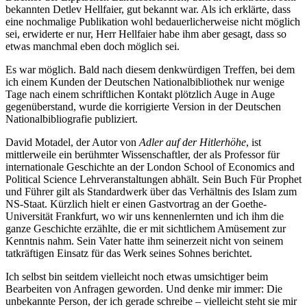
bekannten Detlev Hellfaier, gut bekannt war. Als ich erklärte, dass
eine nochmalige Publikation wohl bedauerlicherweise nicht möglich
sei, erwiderte er nur, Herr Hellfaier habe ihm aber gesagt, dass so
etwas manchmal eben doch möglich sei.
Es war möglich. Bald nach diesem denkwürdigen Treffen, bei dem
ich einem Kunden der Deutschen Nationalbibliothek nur wenige
Tage nach einem schriftlichen Kontakt plötzlich Auge in Auge
gegenüberstand, wurde die korrigierte Version in der Deutschen
Nationalbibliografie publiziert.
David Motadel, der Autor von
Adler auf der Hitlerhöhe
, ist
mittlerweile ein berühmter Wissenschaftler, der als Professor für
internationale Geschichte an der London School of Economics and
Political Science Lehrveranstaltungen abhält. Sein Buch Für Prophet
und Führer gilt als Standardwerk über das Verhältnis des Islam zum
NS-Staat. Kürzlich hielt er einen Gastvortrag an der Goethe-
Universität Frankfurt, wo wir uns kennenlernten und ich ihm die
ganze Geschichte erzählte, die er mit sichtlichem Amüsement zur
Kenntnis nahm. Sein Vater hatte ihm seinerzeit nicht von seinem
tatkräftigen Einsatz für das Werk seines Sohnes berichtet.
Ich selbst bin seitdem vielleicht noch etwas umsichtiger beim
Bearbeiten von Anfragen geworden. Und denke mir immer: Die
unbekannte Person, der ich gerade schreibe – vielleicht steht sie mir