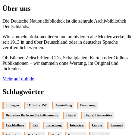
Über uns
Die Deutsche Nationalbibliothek ist die zentrale Archivbibliothek
Deutschlands.
Wir sammeln, dokumentieren und archivieren alle Medienwerke, die
seit 1913 in und über Deutschland oder in deutscher Sprache
veröffentlicht werden.
Ob Bücher, Zeitschriften, CDs, Schallplatten, Karten oder Online-
Publikationen – wir sammeln ohne Wertung, im Original und
lückenlos.
Mehr auf dnb.de
Schlagwörter
3 Fragen
111JahreDNB
Ausstellung
Benutzung
Deutsches Buch- und Schriftmuseum
Digital
Digital Humanities
Erschließung
Exil
Forschung
Interview
Leipzig
Lesesaal