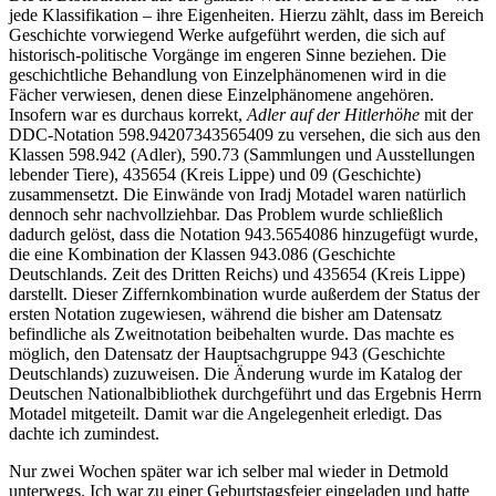
jede Klassifikation – ihre Eigenheiten. Hierzu zählt, dass im Bereich
Geschichte vorwiegend Werke aufgeführt werden, die sich auf
historisch-politische Vorgänge im engeren Sinne beziehen. Die
geschichtliche Behandlung von Einzelphänomenen wird in die
Fächer verwiesen, denen diese Einzelphänomene angehören.
Insofern war es durchaus korrekt,
Adler auf der Hitlerhöhe
mit der
DDC-Notation 598.94207343565409 zu versehen, die sich aus den
Klassen 598.942 (Adler), 590.73 (Sammlungen und Ausstellungen
lebender Tiere), 435654 (Kreis Lippe) und 09 (Geschichte)
zusammensetzt. Die Einwände von Iradj Motadel waren natürlich
dennoch sehr nachvollziehbar. Das Problem wurde schließlich
dadurch gelöst, dass die Notation 943.5654086 hinzugefügt wurde,
die eine Kombination der Klassen 943.086 (Geschichte
Deutschlands. Zeit des Dritten Reichs) und 435654 (Kreis Lippe)
darstellt. Dieser Ziffernkombination wurde außerdem der Status der
ersten Notation zugewiesen, während die bisher am Datensatz
befindliche als Zweitnotation beibehalten wurde. Das machte es
möglich, den Datensatz der Hauptsachgruppe 943 (Geschichte
Deutschlands) zuzuweisen. Die Änderung wurde im Katalog der
Deutschen Nationalbibliothek durchgeführt und das Ergebnis Herrn
Motadel mitgeteilt. Damit war die Angelegenheit erledigt. Das
dachte ich zumindest.
Nur zwei Wochen später war ich selber mal wieder in Detmold
unterwegs. Ich war zu einer Geburtstagsfeier eingeladen und hatte