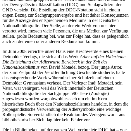
der Dewey-Dezimalklassifikation (DDC) und Schlagwörtern der
GND versieht. Die Erstellung der DDC-Notation steht in einem
engen Bezug zur Sachgruppenvergabe und hat daher Konsequenzen
für die Anzeige des entsprechenden Mediums in der Deutschen
Nationalbibliografie. Der Stelle, an der ein Werk von uns hier
verortet wird, messen viele Personen, die uns Medien zur Verfügung
stellen, große Bedeutung bei, was zur Folge hat, dass es gelegentlich
auch zu der einen oder anderen Reklamation kommt.
Im Juni 2008 erreichte unser Haus eine Beschwerde eines kleinen
Detmolder Verlags, die sich auf das Werk
Adler auf der Hitlerhöhe.
Die Entstehung der Adlerwarte Berlebeck in der Zeit des
Nationalsozialismus
von David Motadel bezog. Der junge Autor,
der zum Zeitpunkt der Veröffentlichung Geschichte studierte, hatte
das entsprechende Werk während seiner Schulzeit auf einem
Detmolder Gymnasium verfasst. Der Verleger Iradj Motadel, sein
Vater, war verärgert, weil das Werk innerhalb der Deutschen
Nationalbibliografie der Sachgruppe 590 Tiere (Zoologie)
zugewiesen worden war, obwohl es sich um ein im Kern
historisches Buch über den Nationalsozialismus handelte, in dem die
propagandistische Verwendung der Adlersymbolik eine wichtige
Rolle spielte. So verständlich die Reaktion des Verlegers war – aus
bibliothekarischer Sicht lag hier kein Fehler vor.
Die in Bibliotheken auf der ganzen Welt verbreitete DDC hat – wie