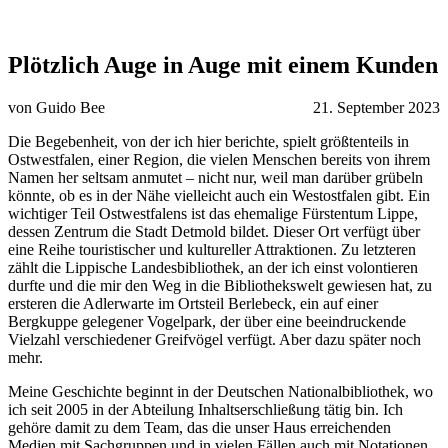
Plötzlich Auge in Auge mit einem Kunden
von Guido Bee
21. September 2023
Die Begebenheit, von der ich hier berichte, spielt größtenteils in
Ostwestfalen, einer Region, die vielen Menschen bereits von ihrem
Namen her seltsam anmutet – nicht nur, weil man darüber grübeln
könnte, ob es in der Nähe vielleicht auch ein Westostfalen gibt. Ein
wichtiger Teil Ostwestfalens ist das ehemalige Fürstentum Lippe,
dessen Zentrum die Stadt Detmold bildet. Dieser Ort verfügt über
eine Reihe touristischer und kultureller Attraktionen. Zu letzteren
zählt die Lippische Landesbibliothek, an der ich einst volontieren
durfte und die mir den Weg in die Bibliothekswelt gewiesen hat, zu
ersteren die Adlerwarte im Ortsteil Berlebeck, ein auf einer
Bergkuppe gelegener Vogelpark, der über eine beeindruckende
Vielzahl verschiedener Greifvögel verfügt. Aber dazu später noch
mehr.
Meine Geschichte beginnt in der Deutschen Nationalbibliothek, wo
ich seit 2005 in der Abteilung Inhaltserschließung tätig bin. Ich
gehöre damit zu dem Team, das die unser Haus erreichenden
Medien mit Sachgruppen und in vielen Fällen auch mit Notationen