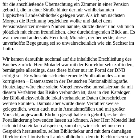
für die anschließende Übernachtung ein Zimmer in einer Pension
gebucht, die in einer Straße hinter der mir wohlbekannten
Lippischen Landesbibliothek gelegen war. Als ich am nächsten
Morgen die Rechnung begleichen wollte und dabei dem
Pensionsbesitzer meinen Namen nannte, stutzte dieser und sah mich
plötzlich mit einem freundlichen, aber durchdringenden Blick an. Es
war niemand anders als Herr Iradj Motadel, der bemerkte, diese
unverhoffte Begegnung sei so unwahrscheinlich wie ein Sechser im
Lotto.
Wir kamen daraufhin nochmal auf die inhaltliche Erschließung des
Buches zurück. Herr Motadel war mit der Korrektur sehr zufrieden,
bemängelte allerdings, dass diese bisher nur im Portal der DNB
erfolgt sei. Er wünschte sich eine erneute Publikation des – nun
korrigierten – Datensatzes in der Deutschen Nationalbibliografie.
Heutzutage wäre eine solche Vorgehensweise unrealisierbar, da mit
diesem Verfahren das Risiko verbunden ist, dass in den Katalogen
der Bibliotheksverbünde lokal vorhandene Daten überschrieben
werden könnten. Damals aber wurde diese Verfahrensweise
gelegentlich, wenn auch nur in Ausnahmefällen und mit großer
Vorsicht, angewandt. Ehrlich gesagt hatte ich gehofft, es bei der
Portaländerung bewenden lassen zu können. Aber Herr Motadel ließ
sich nicht so einfach abspeisen, zumal er, wie sich bei unserem
Gespräch herausstellte, selbst Bibliothekar und mit dem damaligen
Direktor der Lippischen Landesbibliothek, dem in Fachkreisen sehr