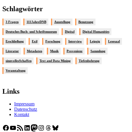
Schlagwörter
3 Fragen
111JahreDNB
Ausstellung
Benutzung
Deutsches Buch- und Schriftmuseum
Digital
Digital Humanities
Erschließung
Exil
Forschung
Interview
Leipzig
Lesesaal
Literatur
Metadaten
Musik
Provenienz
Sammlung
sinnvollesSchaffen
Text and Data Mining
Tiefenbohrung
Veranstaltung
Links
Impressum
Datenschutz
Kontakt
Facebook
YouTube
RSS-Feed
LinkedIn
Mastodon
Instagram
Threads
Bluesky