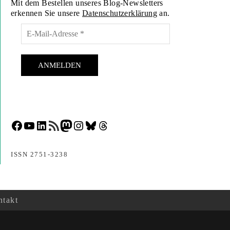
Mit dem Bestellen unseres Blog-Newsletters
erkennen Sie unsere
Datenschutzerklärung
an.
Facebook
YouTube
LinkedIn
RSS-Feed
Mastodon
Instagram
Bluesky
Threads
ISSN 2751-3238
takt