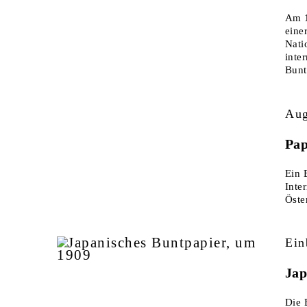
Am 1
eine
Nati
inte
Bunt
Aug
Pap
Ein 
Inte
Öste
Ein
Jap
Die 