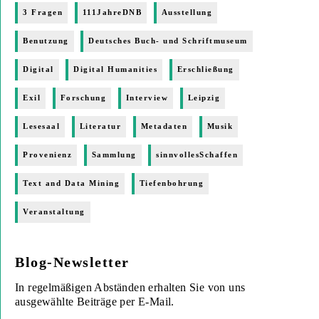
3 Fragen
111JahreDNB
Ausstellung
Benutzung
Deutsches Buch- und Schriftmuseum
Digital
Digital Humanities
Erschließung
Exil
Forschung
Interview
Leipzig
Lesesaal
Literatur
Metadaten
Musik
Provenienz
Sammlung
sinnvollesSchaffen
Text and Data Mining
Tiefenbohrung
Veranstaltung
Blog-Newsletter
In regelmäßigen Abständen erhalten Sie von uns
ausgewählte Beiträge per E-Mail.