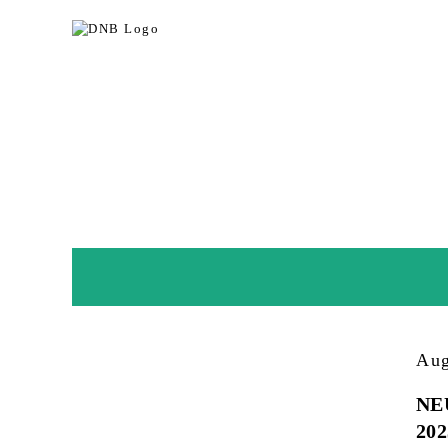
Aug
NE
202