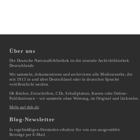
Über uns
Die Deutsche Nationalbibliothek ist die zentrale Archivbibliothek
Deutschlands.
Wir sammeln, dokumentieren und archivieren alle Medienwerke, die
seit 1913 in und über Deutschland oder in deutscher Sprache
veröffentlicht werden.
Ob Bücher, Zeitschriften, CDs, Schallplatten, Karten oder Online-
Publikationen – wir sammeln ohne Wertung, im Original und lückenlos.
Mehr auf dnb.de
Blog-Newsletter
In regelmäßigen Abständen erhalten Sie von uns ausgewählte
Beiträge per E-Mail.