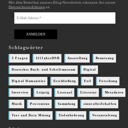
Mit dem Bestellen unseres Blog-Newsletters erkennen Sie unsere
Datenschutzerklärung
an.
Schlagwörter
3 Fragen
111JahreDNB
Ausstellung
Benutzung
Deutsches Buch- und Schriftmuseum
Digital
Digital Humanities
Erschließung
Exil
Forschung
Interview
Leipzig
Lesesaal
Literatur
Metadaten
Musik
Provenienz
Sammlung
sinnvollesSchaffen
Text and Data Mining
Tiefenbohrung
Veranstaltung