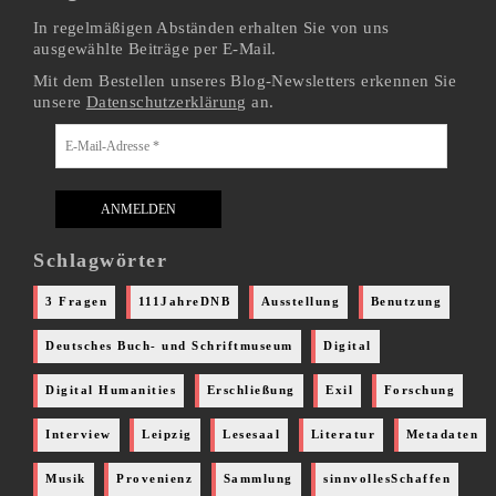
In regelmäßigen Abständen erhalten Sie von uns
ausgewählte Beiträge per E-Mail.
Mit dem Bestellen unseres Blog-Newsletters erkennen Sie
unsere
Datenschutzerklärung
an.
Schlagwörter
3 Fragen
111JahreDNB
Ausstellung
Benutzung
Deutsches Buch- und Schriftmuseum
Digital
Digital Humanities
Erschließung
Exil
Forschung
Interview
Leipzig
Lesesaal
Literatur
Metadaten
Musik
Provenienz
Sammlung
sinnvollesSchaffen