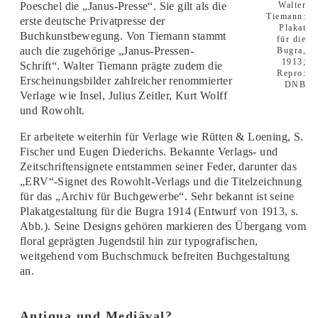
Poeschel die „Janus-Presse“. Sie gilt als die
Walter
Tiemann:
erste deutsche Privatpresse der
Plakat
Buchkunstbewegung. Von Tiemann stammt
für die
auch die zugehörige „Janus-Pressen-
Bugra,
1913;
Schrift“. Walter Tiemann prägte zudem die
Repro:
Erscheinungsbilder zahlreicher renommierter
DNB
Verlage wie Insel, Julius Zeitler, Kurt Wolff
und Rowohlt.
Er arbeitete weiterhin für Verlage wie Rütten & Loening, S.
Fischer und Eugen Diederichs. Bekannte Verlags- und
Zeitschriftensignete entstammen seiner Feder, darunter das
„ERV“-Signet des Rowohlt-Verlags und die Titelzeichnung
für das „Archiv für Buchgewerbe“. Sehr bekannt ist seine
Plakatgestaltung für die Bugra 1914 (Entwurf von 1913, s.
Abb.). Seine Designs gehören markieren des Übergang vom
floral geprägten Jugendstil hin zur typografischen,
weitgehend vom Buchschmuck befreiten Buchgestaltung
an.
Antiqua und Mediäval?