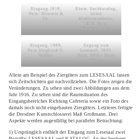
Eingang 1916,
Ehem. Sachkatalog,
Foto: Kirstein &
heute
Co.
Medienausleihe,
1916, Foto:
Kirstein & Co.
Eingang, 1989,
Zugang zum
Foto Siegfried G.
Lesesaal, 2022,
Müller
Foto: DNB / Peter
Kühne
Allein am Beispiel des Ziergitters zum LESESAAL lassen
sich Zeitschichten gut nachvollziehen. Die Fotos zeigen die
Veränderungen. Zu sehen sind zwei Abbildungen aus dem
Jahr 1916. Zu sehen sind die Raumsituation des
Eingangsbereiches Richtung Cafeteria sowie ein Foto des
damals noch nicht eingebauten Ziergitters. Letzteres fertigte
die Dresdner Kunstschlosserei Maß Großmann. Drei
Aspekte werden augenfällig bei paralleler Betrachtung:
1) Ursprünglich enthielt der Eingang zum Lesesaal zwei
Begriffe: LESESAAL und KATALOG. An der heutigen