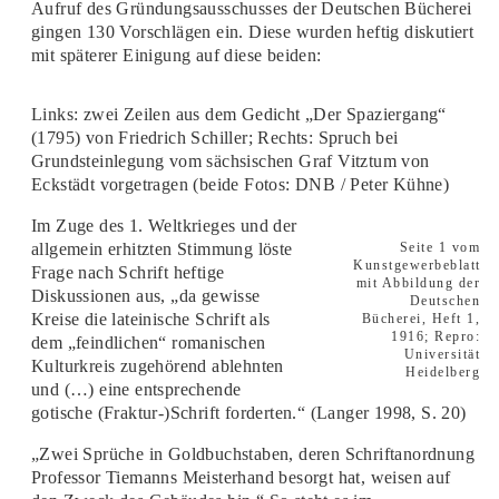
Aufruf des Gründungsausschusses der Deutschen Bücherei
gingen 130 Vorschlägen ein. Diese wurden heftig diskutiert
mit späterer Einigung auf diese beiden:
Links: zwei Zeilen aus dem Gedicht „Der Spaziergang“
(1795) von Friedrich Schiller; Rechts: Spruch bei
Grundsteinlegung vom sächsischen Graf Vitztum von
Eckstädt vorgetragen (beide Fotos: DNB / Peter Kühne)
Im Zuge des 1. Weltkrieges und der
allgemein erhitzten Stimmung löste
Seite 1 vom
Kunstgewerbeblatt
Frage nach Schrift heftige
mit Abbildung der
Diskussionen aus, „da gewisse
Deutschen
Kreise die lateinische Schrift als
Bücherei, Heft 1,
1916; Repro:
dem „feindlichen“ romanischen
Universität
Kulturkreis zugehörend ablehnten
Heidelberg
und (…) eine entsprechende
gotische (Fraktur-)Schrift forderten.“ (Langer 1998, S. 20)
„Zwei Sprüche in Goldbuchstaben, deren Schriftanordnung
Professor Tiemanns Meisterhand besorgt hat, weisen auf