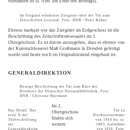
vorhanden ist (s. Abb. am Ende des Beitrags).
Im Original erhaltenes Ziergitter über der Tür zum
Zeitschriften-Lesesaal, Foto: DNB / Peter Kühne
Ebenso markant wie das Ziergitter im Erdgeschoss ist die
Beschriftung des Zeitschriftenlesesaales im 1.
Obergeschoss. Es ist davon auszugehen, dass es ebenso von
der Kunstschlosserei Maß Großmann in Dresden gefertigt
wurde und heute noch im Originalzustand eingebaut ist.
GENERALDIREKTION
Heutige Beschriftung der Tür zum Büro des
Direktors der Deutschen Nationalbibliothek, Foto:
DNB / Christine Hartmann
Im 2.
Das Detail: Das
Tür zu
Obergeschoss
erste N der
Direktorenzimmer
finden sich
Türbeschriftung
von 1916 bis ca.
weitere
zur
1963, Aufnahme
Generaldirektion
von 1916, Foto: