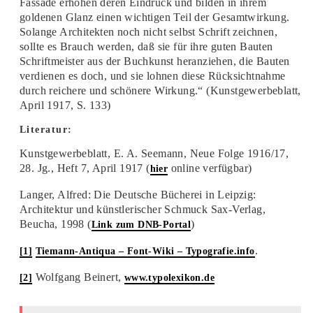
Fassade erhöhen deren Eindruck und bilden in ihrem
goldenen Glanz einen wichtigen Teil der Gesamtwirkung.
Solange Architekten noch nicht selbst Schrift zeichnen,
sollte es Brauch werden, daß sie für ihre guten Bauten
Schriftmeister aus der Buchkunst heranziehen, die Bauten
verdienen es doch, und sie lohnen diese Rücksichtnahme
durch reichere und schönere Wirkung.“ (Kunstgewerbeblatt,
April 1917, S. 133)
Literatur:
Kunstgewerbeblatt, E. A. Seemann, Neue Folge 1916/17,
28. Jg., Heft 7, April 1917 (
online verfügbar)
hier
Langer, Alfred: Die Deutsche Bücherei in Leipzig:
Architektur und künstlerischer Schmuck Sax-Verlag,
Beucha, 1998 (
)
Link zum DNB-Porta
l
.
[1]
Tiemann-Antiqua – Font-Wiki – Typografie.info
Wolfgang Beinert,
[2]
www.typolexikon.de