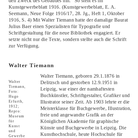
den Zweck des Gebäudes hin.“ So steht es im
Kunstgewerbeblatt 1916. (Kunstgewerbeblatt, E. A.
Seemann, Neue Folge 1916/17, 28. Jg., Heft 1, Oktober
1916, S. 4) Mit Walter Tiemann hatte der damalige Baurat
Julius Baer einen Spezialisten für Typografie und
Schriftgestaltung für die neue Bibliothek engagiert. Er
setzte nicht nur die Texte, sondern stellte auch die Schrift
zur Verfügung.
Walter Tiemann
Walter Tiemann, geboren 29.1.1876 in
Walter
Delitzsch und gestorben 12.9.1951 in
Tiemann,
Leipzig, war einer der namhaftesten
Foto:
Buchkünstler, Schriftgestalter, Grafiker und
Hugo
Erfurth,
Illustrator seiner Zeit. Ab 1903 lehrte er die
1912;
Meisterklasse für Buchgewerbe, Illustration,
Repro:
freie und angewandte Grafik an der
Museum
Königlichen Akademie für graphische
für
Kunst
Künste und Buchgewerbe in Leipzig. Die
und
Kunsthochschule, heute Hochschule für
Gewerbe