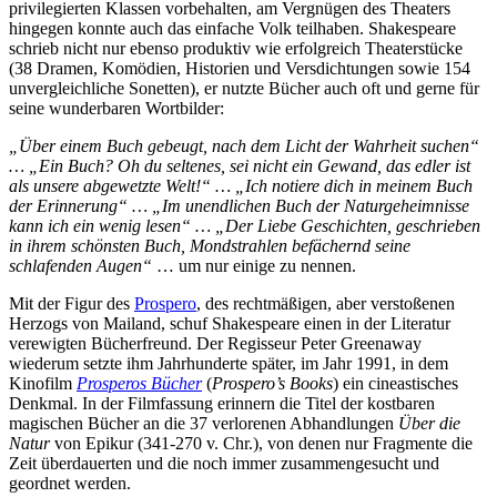
privilegierten Klassen vorbehalten, am Vergnügen des Theaters
hingegen konnte auch das einfache Volk teilhaben. Shakespeare
schrieb nicht nur ebenso produktiv wie erfolgreich Theaterstücke
(38 Dramen, Komödien, Historien und Versdichtungen sowie 154
unvergleichliche Sonetten), er nutzte Bücher auch oft und gerne für
seine wunderbaren Wortbilder:
„Über einem Buch gebeugt, nach dem Licht der Wahrheit suchen“
… „Ein Buch? Oh du seltenes, sei nicht ein Gewand, das edler ist
als unsere abgewetzte Welt!“ … „Ich notiere dich in meinem Buch
der Erinnerung“ … „Im unendlichen Buch der Naturgeheimnisse
kann ich ein wenig lesen“ … „Der Liebe Geschichten, geschrieben
in ihrem schönsten Buch, Mondstrahlen befächernd seine
schlafenden Augen“
… um nur einige zu nennen.
Mit der Figur des
Prospero
, des rechtmäßigen, aber verstoßenen
Herzogs von Mailand, schuf Shakespeare einen in der Literatur
verewigten Bücherfreund. Der Regisseur Peter Greenaway
wiederum setzte ihm Jahrhunderte später, im Jahr 1991, in dem
Kinofilm
Prosperos Bücher
(
Prospero’s Books
) ein cineastisches
Denkmal. In der Filmfassung erinnern die Titel der kostbaren
magischen Bücher an die 37 verlorenen Abhandlungen
Über die
Natur
von Epikur (341-270 v. Chr.), von denen nur Fragmente die
Zeit überdauerten und die noch immer zusammengesucht und
geordnet werden.