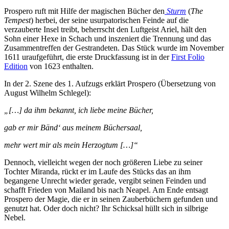
Prospero ruft mit Hilfe der magischen Bücher den
Sturm
(
The
Tempest
) herbei, der seine usurpatorischen Feinde auf die
verzauberte Insel treibt, beherrscht den Luftgeist Ariel, hält den
Sohn einer Hexe in Schach und inszeniert die Trennung und das
Zusammentreffen der Gestrandeten. Das Stück wurde im November
1611 uraufgeführt, die erste Druckfassung ist in der
First Folio
Edition
von 1623 enthalten.
In der 2. Szene des 1. Aufzugs erklärt Prospero (Übersetzung von
August Wilhelm Schlegel):
„[…] da ihm bekannt, ich liebe meine Bücher,
gab er mir Bänd‘ aus meinem Büchersaal,
mehr wert mir als mein Herzogtum […]“
Dennoch, vielleicht wegen der noch größeren Liebe zu seiner
Tochter Miranda, rückt er im Laufe des Stücks das an ihm
begangene Unrecht wieder gerade, vergibt seinen Feinden und
schafft Frieden von Mailand bis nach Neapel. Am Ende entsagt
Prospero der Magie, die er in seinen Zauberbüchern gefunden und
genutzt hat. Oder doch nicht? Ihr Schicksal hüllt sich in silbrige
Nebel.