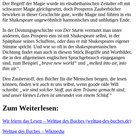
Der Begriff der Magie wurde im elisabethanischen Zeitalter oft mit
schwarzer Magie gleichgesetzt, doch Prosperos Zauberbücher
bewirken in dieser Geschichte gute, weiße Magie und führen in ein
für Shakespeare ungewöhnlich harmonisches und unblutiges Ende.
In der Deutungsgeschichte von
Der Sturm
vermutet man unter
anderem, dass Prospero eins ist mit Shakespeare selbst, in der
Spätphase seines Schaffens, oder dass er mit Shakespeares eigener
Stimme spricht. Und wie so oft in der shakespeareianischen
Dichtung findet man auch in diesem Stück Begriffe und Wortbilder,
die in den allgemeinen englischen Sprachgebrauch eingegangen
sind, zum Beispiel
„brave new world“
und
„melted into air, into
thin air“.
Den Zauberstoff, den Bücher für die Menschen bergen, die lesen
können, finden wir auch in uns selbst, wenn goode olde Will
schreibt:
„wir sind solcher Stoff, aus dem Träume gemacht sind,
und unser kleines Leben ist umrundet von einem Schlaf.“
Zum Weiterlesen:
Wir feiern das Lesen – Welttag des Buches (welttag-des-buches.de)
Welttag des Buches – Wikipedia