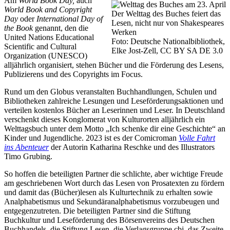
Am
World Book Day,
auch
World Book and Copyright
Der Welttag des Buches feiert das
Day
oder
International Day of
Lesen, nicht nur von Shakespeares
the Book
genannt, den die
Werken
United Nations Educational
Foto: Deutsche Nationalbibliothek,
Scientific and Cultural
Elke Jost-Zell, CC BY SA DE 3.0
Organization (UNESCO)
alljährlich organisiert, stehen Bücher und die Förderung des Lesens,
Publizierens und des Copyrights im Focus.
Rund um den Globus veranstalten Buchhandlungen, Schulen und
Bibliotheken zahlreiche Lesungen und Leseförderungsaktionen und
verteilen kostenlos Bücher an Leserinnen und Leser. In Deutschland
verschenkt dieses Konglomerat von Kulturorten alljährlich ein
Welttagsbuch unter dem Motto „Ich schenke dir eine Geschichte“ an
Kinder und Jugendliche. 2023 ist es der Comicroman
Volle Fahrt
ins Abenteuer
der Autorin Katharina Reschke und des Illustrators
Timo Grubing.
So hoffen die beteiligten Partner die schlichte, aber wichtige Freude
am geschriebenen Wort durch das Lesen von Prosatexten zu fördern
und damit das (Bücher)lesen als Kulturtechnik zu erhalten sowie
Analphabetismus und Sekundäranalphabetismus vorzubeugen und
entgegenzutreten. Die beteiligten Partner sind die Stiftung
Buchkultur und Leseförderung des Börsenvereins des Deutschen
Buchhandels, die Stiftung Lesen, die Verlagsgruppe cbj, das Zweite