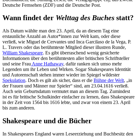
Deutsche Fernsehen (ZDF) und die Deutsche Post.
Wann findet der
Welttag des Buches
statt?
Als Datum wählte man den 23. April, da an diesem Tag eine
erstaunliche Anzahl an Autor*innen zur Welt kam, oder diese
verließ, wie Miguel de Cervantes und Inca Garcilaso de la Vega, P.
L. Travers oder das berühmteste Mitglied dieser illustren Runde,
William Shakespeare
. Es gibt überraschend wenig gesicherte
Informationen über den berühmtesten aller britischen Schriftsteller
und seine Frau
Anne Hathaway
, dafür ranken sich umso mehr
Legenden um ihr Leben und Wirken. Sogar Shakespeares Identität
und Autorenschaft stehen immer wieder im Spiegel wildester
Spekulation
. Doch es gilt als sicher, dass er die
Bühne der Welt
, „in
der Frauen und Männer nur Spieler“ sind, am 23.04.1616 verließ.
Auch sein Geburtsdatum vermutet man an diesem Tag. Zumindest
ist es für britische Schulkinder einfacher zu lernen, dass Shakespeare
in der Zeit von 1564 bis 1616 lebte, und zwar von einem 23. April
bis zum anderen.
Shakespeare und die Bücher
In Shakespeares England waren Leseerziehung und Buchbesitz den