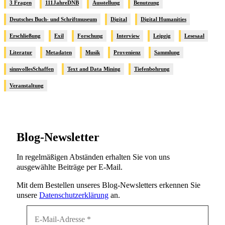
3 Fragen
111JahreDNB
Ausstellung
Benutzung
Deutsches Buch- und Schriftmuseum
Digital
Digital Humanities
Erschließung
Exil
Forschung
Interview
Leipzig
Lesesaal
Literatur
Metadaten
Musik
Provenienz
Sammlung
sinnvollesSchaffen
Text and Data Mining
Tiefenbohrung
Veranstaltung
Blog-Newsletter
In regelmäßigen Abständen erhalten Sie von uns
ausgewählte Beiträge per E-Mail.
Mit dem Bestellen unseres Blog-Newsletters erkennen Sie
unsere
Datenschutzerklärung
an.