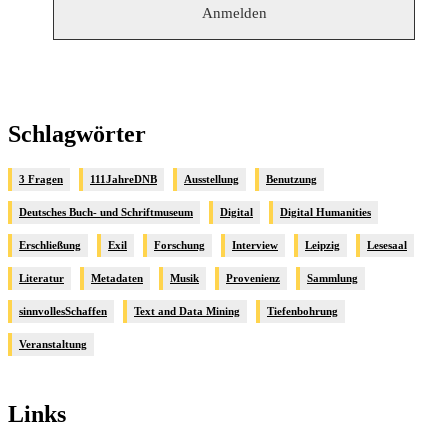
Schlagwörter
3 Fragen
111JahreDNB
Ausstellung
Benutzung
Deutsches Buch- und Schriftmuseum
Digital
Digital Humanities
Erschließung
Exil
Forschung
Interview
Leipzig
Lesesaal
Literatur
Metadaten
Musik
Provenienz
Sammlung
sinnvollesSchaffen
Text and Data Mining
Tiefenbohrung
Veranstaltung
Links