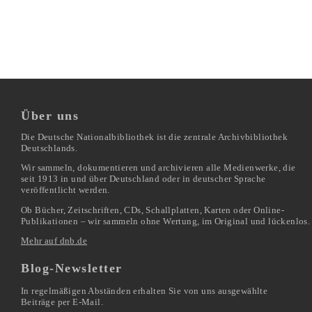
Über uns
Die Deutsche Nationalbibliothek ist die zentrale Archivbibliothek
Deutschlands.
Wir sammeln, dokumentieren und archivieren alle Medienwerke, die
seit 1913 in und über Deutschland oder in deutscher Sprache
veröffentlicht werden.
Ob Bücher, Zeitschriften, CDs, Schallplatten, Karten oder Online-
Publikationen – wir sammeln ohne Wertung, im Original und lückenlos.
Mehr auf dnb.de
Blog-Newsletter
In regelmäßigen Abständen erhalten Sie von uns ausgewählte
Beiträge per E-Mail.