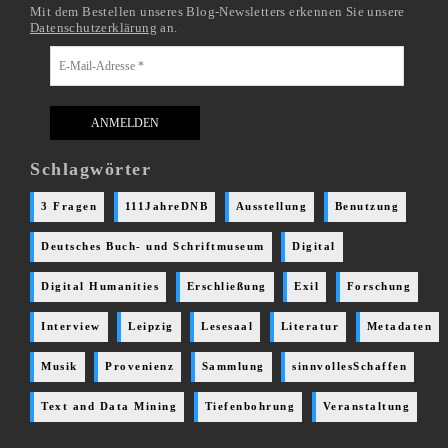
Mit dem Bestellen unseres Blog-Newsletters erkennen Sie unsere
Datenschutzerklärung
an.
Schlagwörter
3 Fragen
111JahreDNB
Ausstellung
Benutzung
Deutsches Buch- und Schriftmuseum
Digital
Digital Humanities
Erschließung
Exil
Forschung
Interview
Leipzig
Lesesaal
Literatur
Metadaten
Musik
Provenienz
Sammlung
sinnvollesSchaffen
Text and Data Mining
Tiefenbohrung
Veranstaltung