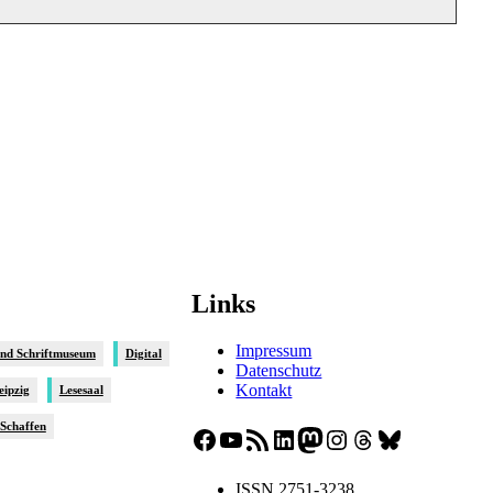
Links
Impressum
und Schriftmuseum
Digital
Datenschutz
Kontakt
eipzig
Lesesaal
sSchaffen
Facebook
YouTube
RSS-Feed
LinkedIn
Mastodon
Instagram
Threads
Bluesky
ISSN 2751-3238