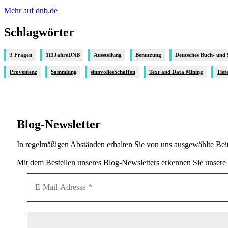
Mehr auf dnb.de
Schlagwörter
3 Fragen
111JahreDNB
Ausstellung
Benutzung
Deutsches Buch- und
Provenienz
Sammlung
sinnvollesSchaffen
Text and Data Mining
Tief
Blog-Newsletter
In regelmäßigen Abständen erhalten Sie von uns ausgewählte Beit
Mit dem Bestellen unseres Blog-Newsletters erkennen Sie unsere