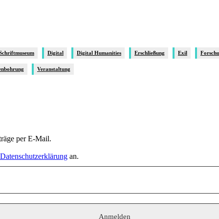
 Schriftmuseum
Digital
Digital Humanities
Erschließung
Exil
Forsch
enbohrung
Veranstaltung
räge per E-Mail.
Datenschutzerklärung
an.