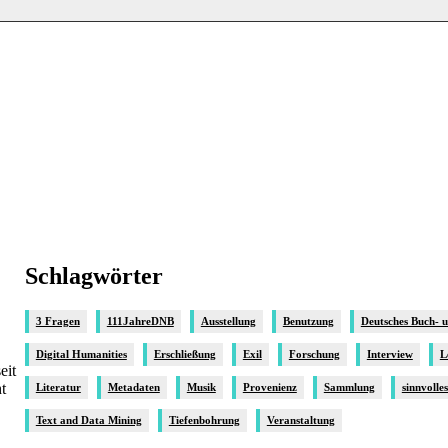
Schlagwörter
3 Fragen
111JahreDNB
Ausstellung
Benutzung
Deutsches Buch- 
Digital Humanities
Erschließung
Exil
Forschung
Interview
L
eit
t
Literatur
Metadaten
Musik
Provenienz
Sammlung
sinnvolle
Text and Data Mining
Tiefenbohrung
Veranstaltung