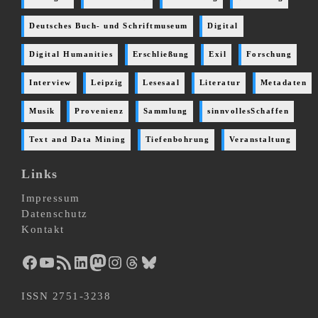
Deutsches Buch- und Schriftmuseum
Digital
Digital Humanities
Erschließung
Exil
Forschung
Interview
Leipzig
Lesesaal
Literatur
Metadaten
Musik
Provenienz
Sammlung
sinnvollesSchaffen
Text and Data Mining
Tiefenbohrung
Veranstaltung
Links
Impressum
Datenschutz
Kontakt
Facebook
YouTube
RSS-Feed
LinkedIn
Mastodon
Instagram
Threads
Bluesky
ISSN 2751-3238