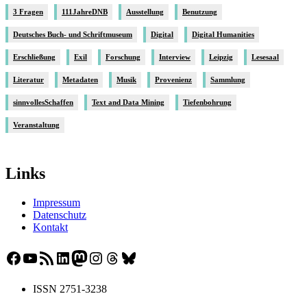
3 Fragen
111JahreDNB
Ausstellung
Benutzung
Deutsches Buch- und Schriftmuseum
Digital
Digital Humanities
Erschließung
Exil
Forschung
Interview
Leipzig
Lesesaal
Literatur
Metadaten
Musik
Provenienz
Sammlung
sinnvollesSchaffen
Text and Data Mining
Tiefenbohrung
Veranstaltung
Links
Impressum
Datenschutz
Kontakt
Facebook
YouTube
RSS-Feed
LinkedIn
Mastodon
Instagram
Threads
Bluesky
ISSN 2751-3238