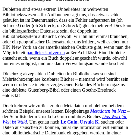
Dubletten sind etwas extrem Unbeliebtes im weltweiten
Bibliothekswesen – ihr Auftauchen sagt uns, dass etwas schief
gelaufen ist im Datentransfer, dass ein Fehler aufgetreten ist (oh
Schreck!) oder (oh Schreck, oh Schreck!) gleich mehrere! Dies kann
ein bibliografischer Datensatz sein, der doppelt im
Bibliothekssystem auftaucht, obwohl wir ihn nur einmal brauchen,
oder ein geografischer Datensatz, der uns irritiert, weil es eben nur
EIN New York an der amerikanischen Ostküste gibt, wenn man die
Möglichkeit
paralleler Universen
außer Acht lässt. Eine Dublette
entsteht auch, wenn ein Buch doppelt angeschafft wurde, obwohl
nur eines nötig ist, und uns dann Verwaltungsaufwände beschert.
Die einzig akzeptablen Dubletten im Bibliothekswesen sind
Mehrfachexemplare kostbarer Bücher – niemand wird betrübt sein,
wenn er oder sie in einer vergessenen Ecke des Büchermagazins
eine dublette Gutenberg-Bibel oder einen Goethe-Erstdruck
entdeckt!
Doch kehren wir zurück zu den Metadaten und bleiben bei dem
schönen Beispiel unseres letzten Blogbeitrags
Metadaten im Netz
–
der Schriftstellerin Ursula LeGuin und ihres Buches
Das Wort für
Welt ist Wald
. Um genau nach
Le Guin, Ursula K.
suchen oder
Daten austauschen zu können, muss die Information erst einmal in
eine bibliothekarische Datenbank eingegeben werden. In einer