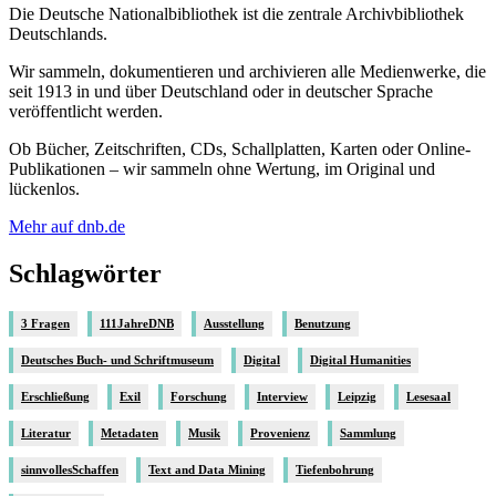
Die Deutsche Nationalbibliothek ist die zentrale Archivbibliothek
Deutschlands.
Wir sammeln, dokumentieren und archivieren alle Medienwerke, die
seit 1913 in und über Deutschland oder in deutscher Sprache
veröffentlicht werden.
Ob Bücher, Zeitschriften, CDs, Schallplatten, Karten oder Online-
Publikationen – wir sammeln ohne Wertung, im Original und
lückenlos.
Mehr auf dnb.de
Schlagwörter
3 Fragen
111JahreDNB
Ausstellung
Benutzung
Deutsches Buch- und Schriftmuseum
Digital
Digital Humanities
Erschließung
Exil
Forschung
Interview
Leipzig
Lesesaal
Literatur
Metadaten
Musik
Provenienz
Sammlung
sinnvollesSchaffen
Text and Data Mining
Tiefenbohrung