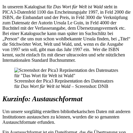
In unserem Katalogisat für
Das Wort für Welt ist Wald
steht in
PICA3-Datenfeld 1100 das Erscheinungsjahr 1997, in Feld 2000 die
ISBN, die Einbandart und der Preis, in Feld 3000 die Verknüpfung
zum Datensatz der Autorin Ursula Le Guin, in Feld 4000 der
Buchtitel mit der Verfasserangabe, dem Übersetzungsvermerk etc.
Bei einer Katalogsuche kann man später im Suchschlitz bei
„Person“ die uns nun schon wohlbekannte Ursula finden, bei „Titel“
die Stichwörter Wort, Welt und Wald, und, wenn es die Ausgabe
von 1997 sein soll, gibt man das Jahr 1997 ein. Wer die ISBN
kennt, sucht einfach fix mit dieser ultracoolen und sehr nützlichen
Internationalen Standard Buchnummer.
Screenshot der Pica3 Repräsentation des Datensatzes
für
Das Wort für Welt ist Wald
– Screenshot: DNB
Kurzinfo: Austauschformat
Um unsere sorgfältig erstellten bibliothekarischen Daten mit anderen
Institutionen austauschen zu können, wurden die so genannten
Austauschformate erfunden.
Ein Austauschformat ist ein Dateiformat, das die Übertragung von