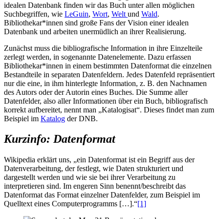
idealen Datenbank finden wir das Buch unter allen möglichen
Suchbegriffen, wie
LeGuin
,
Wort
,
Welt
und
Wald
.
Bibliothekar*innen sind große Fans der Vision einer idealen
Datenbank und arbeiten unermüdlich an ihrer Realisierung.
Zunächst muss die bibliografische Information in ihre Einzelteile
zerlegt werden, in sogenannte Datenelemente. Dazu erfassen
Bibliothekar*innen in einem bestimmten Datenformat die einzelnen
Bestandteile in separaten Datenfeldern. Jedes Datenfeld repräsentiert
nur die eine, in ihm hinterlegte Information, z. B. den Nachnamen
des Autors oder der Autorin eines Buches. Die Summe aller
Datenfelder, also aller Informationen über ein Buch, bibliografisch
korrekt aufbereitet, nennt man „Katalogisat“. Dieses findet man zum
Beispiel im
Katalog
der DNB.
Kurzinfo: Datenformat
Wikipedia erklärt uns, „ein Datenformat ist ein Begriff aus der
Datenverarbeitung, der festlegt, wie Daten strukturiert und
dargestellt werden und wie sie bei ihrer Verarbeitung zu
interpretieren sind. Im engeren Sinn benennt/beschreibt das
Datenformat das Format einzelner Datenfelder, zum Beispiel im
Quelltext eines Computerprogramms […].“
[1]