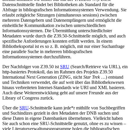
Datenschnittstelle findet bei Bibliotheken als Standard für die
Abfrage in bibliografischen Informationssystemen Verwendung. Sie
erlaubt zeitgleiche Sitzungen (simultaneous sessions) zwischen
mehreren Datengebern und Datenempfängern und ermöglicht die
einheitliche Kommunikation zwischen unterschiedlichen
Informationssystemen. Die Übermittlung unterschiedlichster
Metadaten wurde durch die Z39.50-Schnittstelle möglich, und auch
spezifische Anforderungen konnten erfüllt werden. In einem
Bibliotheksportal ist es so z. B. möglich, mit nur einer Suchanfrage
eine parallele Suche in mehreren bibliografischen
Informationssystemen durchzuführen.
Der Nachfolger von Z39.50 ist
SRU
(Search/Retrieve via URL), ein
http-basiertes Protokoll, das im Rahmen des Projekts Z39.50
International Next Generation (ZING, nicht
Star Trek
…) entstand
und Techniken verwendet, die auf weit über das Bibliothekswesen
hinaus verbreiteten Internet-Standards wie URI und XML basieren.
Auch diese Weiterentwicklung geht auf unsere Freunde aus der
Library of Congress zurück.
Über die
SRU
-Schnittstelle kann jede*r mithilfe von Suchbegriffen
und Suchindizes gezielt in den Metadaten der DNB suchen und
diese Daten in eigene Datenbanken übernehmen. Vielleicht haben
Sie auch schon eine SRU-Schnittstelle genutzt, ohne es zu wissen –
viele Literaturverwaltungsprogramme holen die bibliografischen