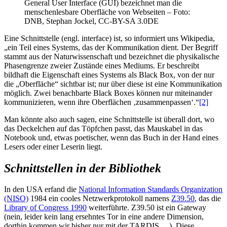
General User Interface (GUI) bezeichnet man die
menschenlesbare Oberfläche von Webseiten – Foto:
DNB, Stephan Jockel, CC-BY-SA 3.0DE
Eine Schnittstelle (engl. interface) ist, so informiert uns Wikipedia,
„ein Teil eines Systems, das der Kommunikation dient. Der Begriff
stammt aus der Naturwissenschaft und bezeichnet die physikalische
Phasengrenze zweier Zustände eines Mediums. Er beschreibt
bildhaft die Eigenschaft eines Systems als Black Box, von der nur
die „Oberfläche“ sichtbar ist; nur über diese ist eine Kommunikation
möglich. Zwei benachbarte Black Boxes können nur miteinander
kommunizieren, wenn ihre Oberflächen ‚zusammenpassen‘.“
[2]
Man könnte also auch sagen, eine Schnittstelle ist überall dort, wo
das Deckelchen auf das Töpfchen passt, das Mauskabel in das
Notebook und, etwas poetischer, wenn das Buch in der Hand eines
Lesers oder einer Leserin liegt.
Schnittstellen in der Bibliothek
In den USA erfand die
National Information Standards Organization
(NISO)
1984 ein cooles Netzwerkprotokoll namens
Z39.50
, das die
Library of Congress 1990
weiterführte. Z39.50 ist ein Gateway
(nein, leider kein lang ersehntes Tor in eine andere Dimension,
dorthin kommen wir bisher nur mit der TARDIS …). Diese