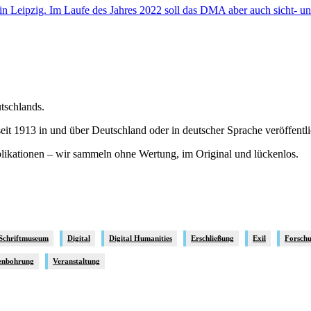
 Leipzig. Im Laufe des Jahres 2022 soll das DMA aber auch sicht- un
utschlands.
it 1913 in und über Deutschland oder in deutscher Sprache veröffentl
blikationen – wir sammeln ohne Wertung, im Original und lückenlos.
 Schriftmuseum
Digital
Digital Humanities
Erschließung
Exil
Forsch
enbohrung
Veranstaltung