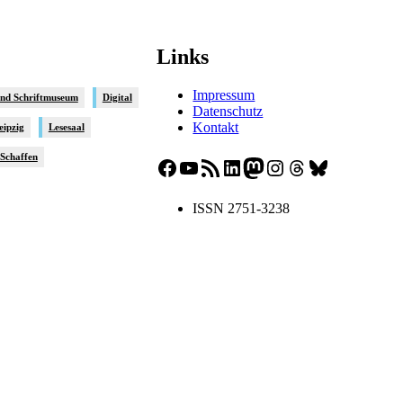
Links
Impressum
und Schriftmuseum
Digital
Datenschutz
Kontakt
eipzig
Lesesaal
sSchaffen
Facebook
YouTube
RSS-Feed
LinkedIn
Mastodon
Instagram
Threads
Bluesky
ISSN 2751-3238