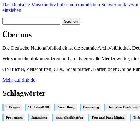
Das Deutsche Musikarchiv hat seinen räumlichen Schwerpunkt zwar in
einziehen.
Suchen
nach:
Über uns
Die Deutsche Nationalbibliothek ist die zentrale Archivbibliothek De
Wir sammeln, dokumentieren und archivieren alle Medienwerke, die se
Ob Bücher, Zeitschriften, CDs, Schallplatten, Karten oder Online-Pu
Mehr auf dnb.de
Schlagwörter
3 Fragen
111JahreDNB
Ausstellung
Benutzung
Deutsches Buch- und
Provenienz
Sammlung
sinnvollesSchaffen
Text and Data Mining
Tief