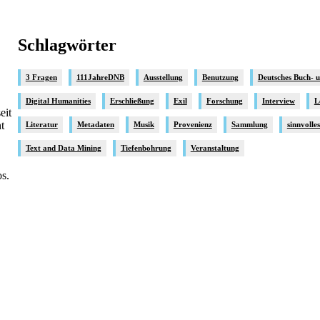
Schlagwörter
3 Fragen
111JahreDNB
Ausstellung
Benutzung
Deutsches Buch- 
Digital Humanities
Erschließung
Exil
Forschung
Interview
L
eit
t
Literatur
Metadaten
Musik
Provenienz
Sammlung
sinnvolle
Text and Data Mining
Tiefenbohrung
Veranstaltung
s.