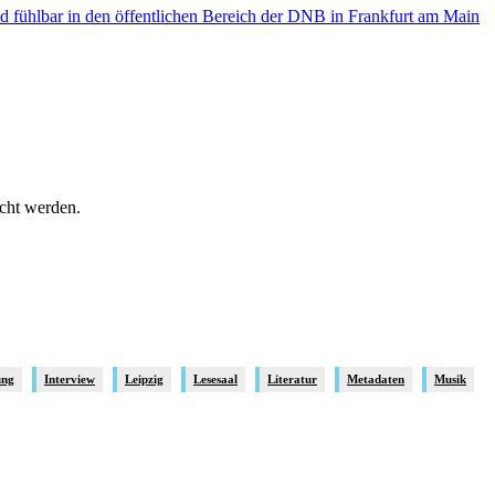
d fühlbar in den öffentlichen Bereich der DNB in Frankfurt am Main
icht werden.
ung
Interview
Leipzig
Lesesaal
Literatur
Metadaten
Musik