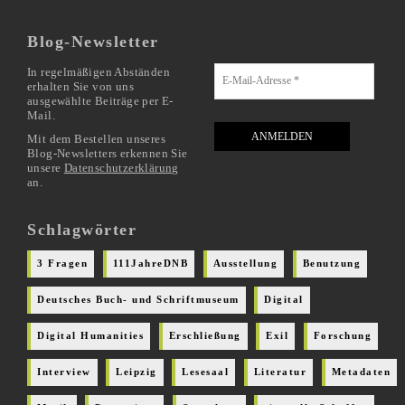
Blog-Newsletter
In regelmäßigen Abständen
erhalten Sie von uns
ausgewählte Beiträge per E-
Mail.
Mit dem Bestellen unseres
Blog-Newsletters erkennen Sie
unsere
Datenschutzerklärung
an.
Schlagwörter
3 Fragen
111JahreDNB
Ausstellung
Benutzung
Deutsches Buch- und Schriftmuseum
Digital
Digital Humanities
Erschließung
Exil
Forschung
Interview
Leipzig
Lesesaal
Literatur
Metadaten