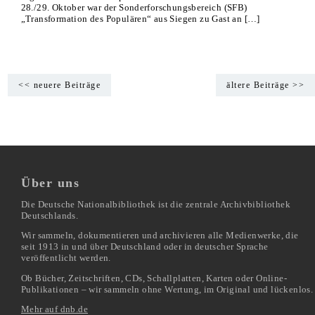
28./29. Oktober war der Sonderforschungsbereich (SFB)
„Transformation des Populären“ aus Siegen zu Gast an […]
<< neuere Beiträge
ältere Beiträge >>
Über uns
Die Deutsche Nationalbibliothek ist die zentrale Archivbibliothek
Deutschlands.
Wir sammeln, dokumentieren und archivieren alle Medienwerke, die
seit 1913 in und über Deutschland oder in deutscher Sprache
veröffentlicht werden.
Ob Bücher, Zeitschriften, CDs, Schallplatten, Karten oder Online-
Publikationen – wir sammeln ohne Wertung, im Original und lückenlos.
Mehr auf dnb.de