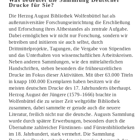
Was bedeutet die Sammlung Deutscher
Drucke für Sie?
Die Herzog August Bibliothek Wolfenbüttel hat als
außeruniversitäre Forschungseinrichtung die Erschließung
und Erforschung ihres Altbestandes als zentrale Aufgabe.
Dabei ermöglichen wir nicht nur Forschung, sondern wir
betreiben und initiieren sie auch selbst, durch
Drittmittelprojekte, Tagungen, die Vergabe von Stipendien
und das Unterhalten von wissenschaftlichen Arbeitskreisen.
Neben anderen Sammlungen, wie den mittelalterlichen
Handschriften, stehen besonders die frühneuzeitlichen
Drucke im Fokus dieser Aktivitäten. Mit über 63.000 Titeln
in knapp 100.000 Exemplaren haben besitzen wir die
meisten deutschen Drucke des 17. Jahrhunderts überhaupt.
Herzog August der Jüngere (1579–1666) brachte in
Wolfenbüttel die zu seiner Zeit weltgrößte Bibliothek
zusammen, dabei sammelte er gerade auch die neuere
Literatur, freilich nicht nur die deutsche. Augusts Sammlung
wurde durch spätere Erwerbungen, besonders durch die
Übernahme zahlreicher Fürstinnen- und Fürstenbibliotheken
im 18. Jahrhundert, stark vermehrt. Die Sammlung