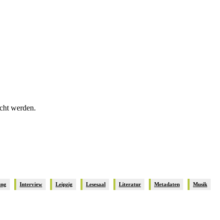
icht werden.
ung
Interview
Leipzig
Lesesaal
Literatur
Metadaten
Musik