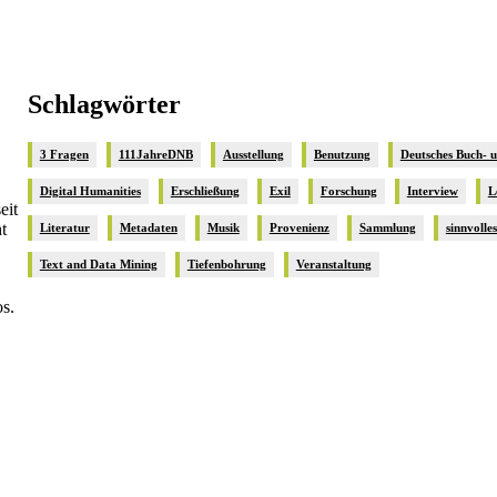
Schlagwörter
3 Fragen
111JahreDNB
Ausstellung
Benutzung
Deutsches Buch- 
Digital Humanities
Erschließung
Exil
Forschung
Interview
L
eit
t
Literatur
Metadaten
Musik
Provenienz
Sammlung
sinnvolle
Text and Data Mining
Tiefenbohrung
Veranstaltung
s.