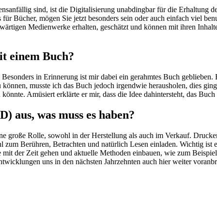
sanfällig sind, ist die Digitalisierung unabdingbar für die Erhaltung d
ls für Bücher, mögen Sie jetzt besonders sein oder auch einfach viel ben
enwärtigen Medienwerke erhalten, geschätzt und können mit ihren Inhal
it einem Buch?
 Besonders in Erinnerung ist mir dabei ein gerahmtes Buch geblieben. 
können, musste ich das Buch jedoch irgendwie herausholen, dies ging 
könnte. Amüsiert erklärte er mir, dass die Idee dahintersteht, das Buc
D) aus, was muss es haben?
eine große Rolle, sowohl in der Herstellung als auch im Verkauf. Druck
zum Berühren, Betrachten und natürlich Lesen einladen. Wichtig ist es 
sie mit der Zeit gehen und aktuelle Methoden einbauen, wie zum Beisp
e Entwicklungen uns in den nächsten Jahrzehnten auch hier weiter voran