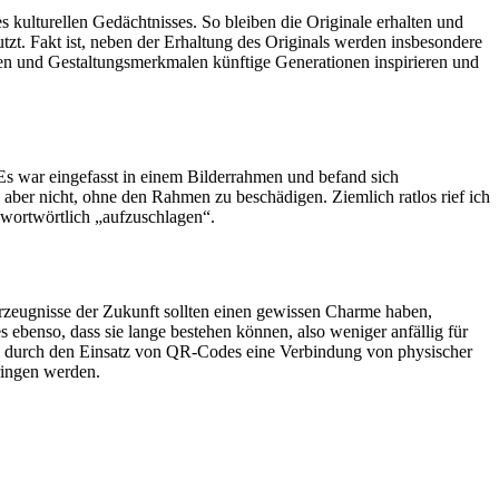
es kulturellen Gedächtnisses. So bleiben die Originale erhalten und
utzt. Fakt ist, neben der Erhaltung des Originals werden insbesondere
ten und Gestaltungsmerkmalen künftige Generationen inspirieren und
Es war eingefasst in einem Bilderrahmen und befand sich
aber nicht, ohne den Rahmen zu beschädigen. Ziemlich ratlos rief ich
h wortwörtlich „aufzuschlagen“.
erzeugnisse der Zukunft sollten einen gewissen Charme haben,
ebenso, dass sie lange bestehen können, also weniger anfällig für
iel durch den Einsatz von QR-Codes eine Verbindung von physischer
bringen werden.