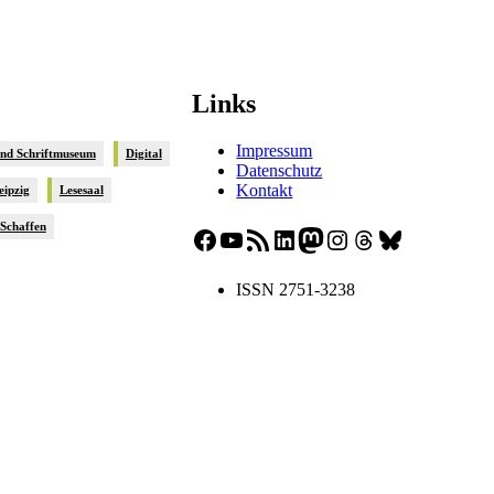
Links
Impressum
und Schriftmuseum
Digital
Datenschutz
Kontakt
eipzig
Lesesaal
sSchaffen
Facebook
YouTube
RSS-Feed
LinkedIn
Mastodon
Instagram
Threads
Bluesky
ISSN 2751-3238