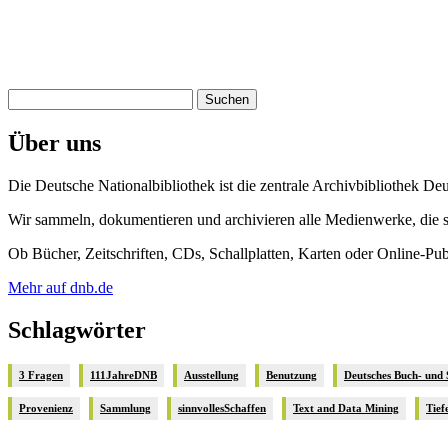
Suchen
nach:
Über uns
Die Deutsche Nationalbibliothek ist die zentrale Archivbibliothek De
Wir sammeln, dokumentieren und archivieren alle Medienwerke, die se
Ob Bücher, Zeitschriften, CDs, Schallplatten, Karten oder Online-Pu
Mehr auf dnb.de
Schlagwörter
3 Fragen
111JahreDNB
Ausstellung
Benutzung
Deutsches Buch- und
Provenienz
Sammlung
sinnvollesSchaffen
Text and Data Mining
Tief